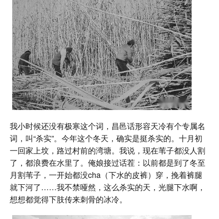
我小时候还没有极寒这个词，昌邑话形容天冷有个专属名
词，叫“杀实”。今年这个冬天，确实是挺杀实的。十月初
一回家上坟，路过村前的湾塘。我说，现在苇子都没人割
了，都浪费在水里了。俺娘接过话茬：以前都是到了冬至
月割苇子，一开始都没cha（下水的皮裤）穿，挽着裤腿
就下河了……我不禁哑然，这么杀实的天，光腿下水啊，
想想都觉得下肢传来刺骨的冰冷。