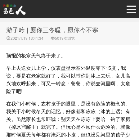
游子吟 | 愿你三冬暖，愿你今不寒
2021/1/19 13:41:34
5019次浏览
预报的极寒天气终于来了。
早上去送女儿上学，仪表盘显示室外温度零下15度，我
说，要是在老家就好了，我可以带你到冰上去玩，女儿高
兴地欢呼起来，可又一转念：爸爸，你说去河里啊，太危
险了吧!
在我们小时候，农村孩子的眼里，是没有危险的概念的。
我关于小时候冬天的记忆，好像都和冻冻（冰的土话）有
关。虽然家长也常吓唬：别天天在冻冻上耍哈，钻了家房
（掉冰窟窿里）就完了。但玩心是不顾什么危险的。就像
那时候夏天每年都有淹死的小孩，但也没见河里的孩子少