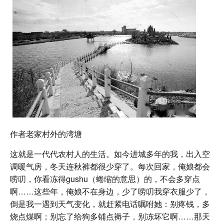
作者老家村外的湾塘
这就是一代代农村人的生活。如今进城多年的我，出入空
调暖气房，冬天连秋裤都很少穿了。每次回家，俺娘都会
唠叨，你看冻得gushu（蜷缩的意思）的，不会多穿点
啊……这些年，俺娘不在身边，少了唠叨我穿衣服少了，
倒是我一遇到天气变化，就赶紧电话嘱咐她：别疼钱，多
烧点煤啊；别忘了给狗多铺点褥子，别冻坏它啊……那天