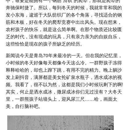
中，谁要是能拥有一个钢筋“滑轨”的爬犁，那就是爬犁的
奔驰保时捷了。所以，每到冬天的时候，我就常常和我的
发小东海，逡巡于大队纺织厂的各个角落，寻找适合的钢
筋和木板，好在冬天的爬犁竞赛中出出风头。现在想来，
农村孩子的快乐，就是这么简单啊。在那个物质还比较匮
乏的时代，没有现成的玩具，只有亲力亲为的自娱自乐，
这些恰恰是现在的孩子所缺乏的经历。
新闻说今天是青岛70年来最冷的一天。但在我的记忆里，
小时候的冬天好像每天都像今天这么冷。一群野孩子冻得
释释哈哈的，却也上蹿下跳，有用不完的精力。晚上躺沙
发上刷抖音，满屏都是美女抡矿泉水瓶子，洒水成冰的视
频。我看了，很不以为然，这都是我们小时候玩剩下的啊!
其实，何止是洒水成冰，撒尿成冰你们见过没有？大冬天
里，一群熊孩子站墙头上，迎风尿三尺……哈，画面太
美，自行脑补吧。