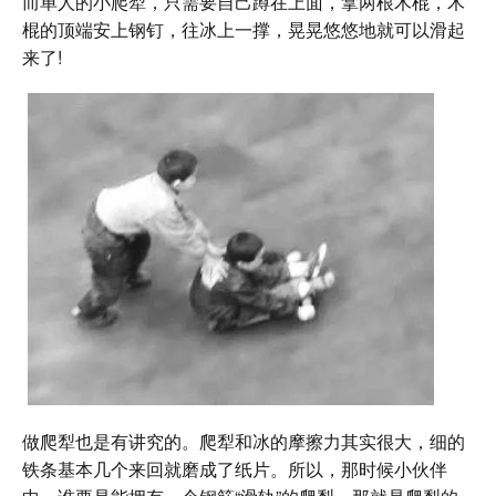
而单人的小爬犁，只需要自己蹲在上面，拿两根木棍，木
棍的顶端安上钢钉，往冰上一撑，晃晃悠悠地就可以滑起
来了!
做爬犁也是有讲究的。爬犁和冰的摩擦力其实很大，细的
铁条基本几个来回就磨成了纸片。所以，那时候小伙伴