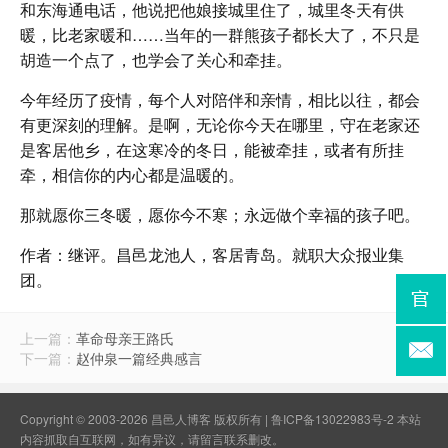
和东海通电话，他说把他娘接城里住了，城里冬天有供
暖，比老家暖和……当年的一群熊孩子都长大了，不只是
胡造一个点了，也学会了关心和牵挂。
今年经历了疫情，每个人对陪伴和亲情，相比以往，都会
有更深刻的理解。是啊，无论你今天在哪里，守在老家还
是客居他乡，在这寒冷的冬日，能被牵挂，或者有所挂
牵，相信你的内心都是温暖的。
那就愿你三冬暖，愿你今不寒；永远做个幸福的孩子吧。
作者：继评。昌邑龙池人，客居青岛。就职大众报业集
团。
上一篇：
革命母亲王路氏
下一篇：
赵仲泉一篇经典感言
Copyright © 2003-2026 昌邑人博客 版权所有 |
鲁ICP备13022983号-2
本站
内容抓取自互联网，如有异议，请
留言联系
删改。