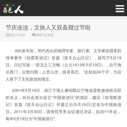
节庆连连，文旅人又双叒叕过节啦
2021/5/20
2981次浏览
400多年前，明代杰出的地理学家、旅行家、文学家徐霞客的
传奇著作《徐霞客游记》首篇《游天台山日记》，就写于5月19
日。日记写道：“癸丑之三月晦（公元1613年5月19日），自宁海
出西门，云散日朗，人意山光，俱有喜态。”这短短24个字，为后
人留下了文化旅游的瑰宝。
2001年5月19日，浙江宁海人麻绍勤以宁海徐霞客旅游俱乐部
的名义，向社会发出设立"中国旅游日"的倡议，建议《徐霞客游
记》首篇《游天台山日记》开篇之日(5月19日)定名为中国旅游
日。2011年3月30日，国务院常务会议通过决议，自2011年起，
每年5月19日为"中国旅游日"。