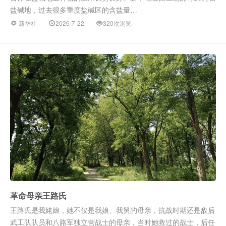
盐碱地，过去很多重度盐碱区的含盐量…
新华社
2026-7-22
320次浏览
革命母亲王路氏
王路氏是我姥娘，她不仅是我娘、我舅的母亲，抗战时期还是敌后
武工队队员和八路军独立营战士的母亲，当时她救过的战士，后任