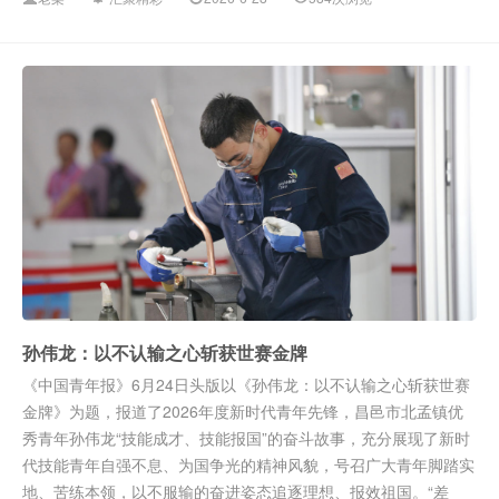
孙伟龙：以不认输之心斩获世赛金牌
《中国青年报》6月24日头版以《孙伟龙：以不认输之心斩获世赛
金牌》为题，报道了2026年度新时代青年先锋，昌邑市北孟镇优
秀青年孙伟龙“技能成才、技能报国”的奋斗故事，充分展现了新时
代技能青年自强不息、为国争光的精神风貌，号召广大青年脚踏实
地、苦练本领，以不服输的奋进姿态追逐理想、报效祖国。“差