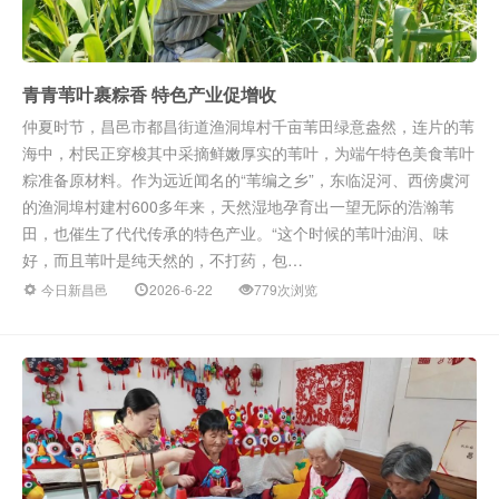
青青苇叶裹粽香 特色产业促增收
仲夏时节，昌邑市都昌街道渔洞埠村千亩苇田绿意盎然，连片的苇
海中，村民正穿梭其中采摘鲜嫩厚实的苇叶，为端午特色美食苇叶
粽准备原材料。作为远近闻名的“苇编之乡”，东临浞河、西傍虞河
的渔洞埠村建村600多年来，天然湿地孕育出一望无际的浩瀚苇
田，也催生了代代传承的特色产业。“这个时候的苇叶油润、味
好，而且苇叶是纯天然的，不打药，包…
今日新昌邑
2026-6-22
779次浏览