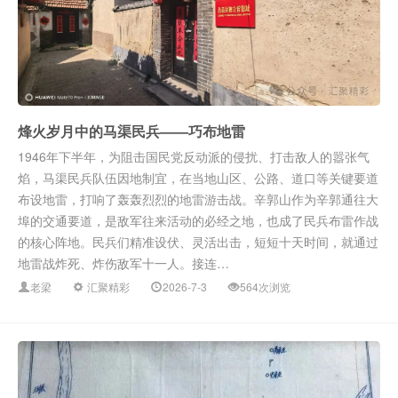
烽火岁月中的马渠民兵——巧布地雷
1946年下半年，为阻击国民党反动派的侵扰、打击敌人的嚣张气
焰，马渠民兵队伍因地制宜，在当地山区、公路、道口等关键要道
布设地雷，打响了轰轰烈烈的地雷游击战。辛郭山作为辛郭通往大
埠的交通要道，是敌军往来活动的必经之地，也成了民兵布雷作战
的核心阵地。民兵们精准设伏、灵活出击，短短十天时间，就通过
地雷战炸死、炸伤敌军十一人。接连…
老梁
汇聚精彩
2026-7-3
564次浏览