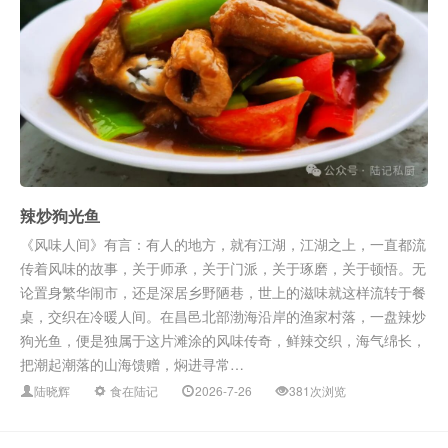
辣炒狗光鱼
《风味人间》有言：有人的地方，就有江湖，江湖之上，一直都流
传着风味的故事，关于师承，关于门派，关于琢磨，关于顿悟。无
论置身繁华闹市，还是深居乡野陋巷，世上的滋味就这样流转于餐
桌，交织在冷暖人间。在昌邑北部渤海沿岸的渔家村落，一盘辣炒
狗光鱼，便是独属于这片滩涂的风味传奇，鲜辣交织，海气绵长，
把潮起潮落的山海馈赠，焖进寻常…
陆晓辉
食在陆记
2026-7-26
381次浏览