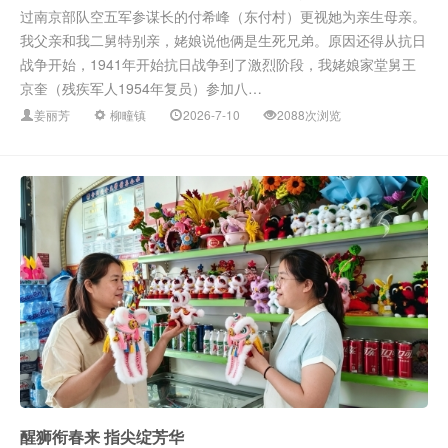
过南京部队空五军参谋长的付希峰（东付村）更视她为亲生母亲。
我父亲和我二舅特别亲，姥娘说他俩是生死兄弟。原因还得从抗日
战争开始，1941年开始抗日战争到了激烈阶段，我姥娘家堂舅王
京奎（残疾军人1954年复员）参加八…
姜丽芳
柳疃镇
2026-7-10
2088次浏览
醒狮衔春来 指尖绽芳华