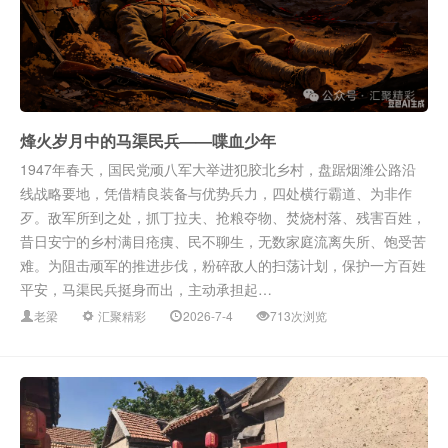
烽火岁月中的马渠民兵——喋血少年
1947年春天，国民党顽八军大举进犯胶北乡村，盘踞烟潍公路沿
线战略要地，凭借精良装备与优势兵力，四处横行霸道、为非作
歹。敌军所到之处，抓丁拉夫、抢粮夺物、焚烧村落、残害百姓，
昔日安宁的乡村满目疮痍、民不聊生，无数家庭流离失所、饱受苦
难。为阻击顽军的推进步伐，粉碎敌人的扫荡计划，保护一方百姓
平安，马渠民兵挺身而出，主动承担起…
老梁
汇聚精彩
2026-7-4
713次浏览