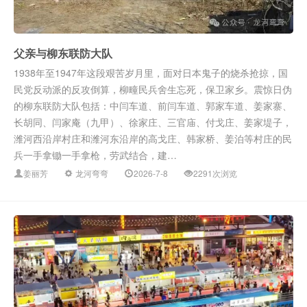
父亲与柳东联防大队
1938年至1947年这段艰苦岁月里，面对日本鬼子的烧杀抢掠，国
民党反动派的反攻倒算，柳疃民兵舍生忘死，保卫家乡。震惊日伪
的柳东联防大队包括：中闫车道、前闫车道、郭家车道、姜家寨、
长胡同、闫家庵（九甲）、徐家庄、三官庙、付戈庄、姜家堤子，
潍河西沿岸村庄和潍河东沿岸的高戈庄、韩家桥、姜泊等村庄的民
兵一手拿锄一手拿枪，劳武结合，建…
姜丽芳
龙河弯弯
2026-7-8
2291次浏览