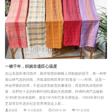
一梭千年，织就非遗匠心温度
在山东昌邑潍河西岸，勤劳智慧的柳疃人用粗粝的双手，将一种带
着山林气息的丝线，淬炼成惊艳世界的“软黄金”——柞绸。这是一
种会呼吸的丝绸，不是温室里娇贵的桑蚕丝，而是栉风沐雨的柞
蚕，在野性十足的柞树叶间吐露的天然馈赠。柞绸柞绸产品被称
为“柞绸”的传奇面料，曾在1915年巴拿马博览会、1933年举行的
芝加哥百年进步纪念世界博览会上获…
高淑英
今日新昌邑
2026-6-28
791次浏览