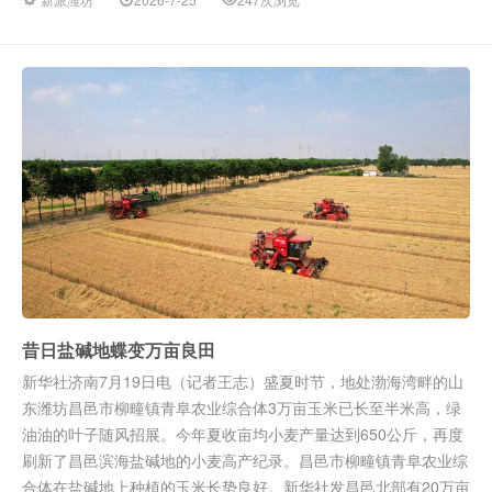
昔日盐碱地蝶变万亩良田
新华社济南7月19日电（记者王志）盛夏时节，地处渤海湾畔的山
东潍坊昌邑市柳疃镇青阜农业综合体3万亩玉米已长至半米高，绿
油油的叶子随风招展。今年夏收亩均小麦产量达到650公斤，再度
刷新了昌邑滨海盐碱地的小麦高产纪录。昌邑市柳疃镇青阜农业综
合体在盐碱地上种植的玉米长势良好。新华社发昌邑北部有20万亩