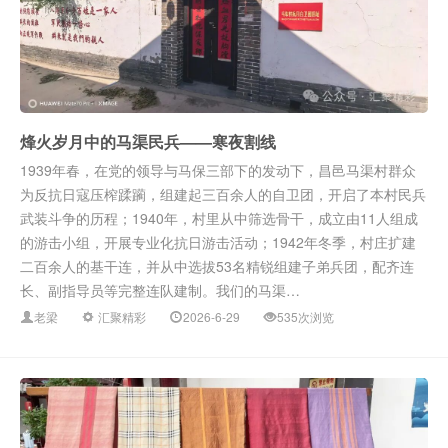
烽火岁月中的马渠民兵——寒夜割线
1939年春，在党的领导与马保三部下的发动下，昌邑马渠村群众
为反抗日寇压榨蹂躏，组建起三百余人的自卫团，开启了本村民兵
武装斗争的历程；1940年，村里从中筛选骨干，成立由11人组成
的游击小组，开展专业化抗日游击活动；1942年冬季，村庄扩建
二百余人的基干连，并从中选拔53名精锐组建子弟兵团，配齐连
长、副指导员等完整连队建制。我们的马渠…
老梁
汇聚精彩
2026-6-29
535次浏览