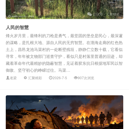
人民的智慧
烽火岁月里，最锋利的刀枪是勇气，最坚固的堡垒是民心，最深邃
的谋略，是扎根大地、源自人民的无穷智慧。在渤海走廊的红色热
土上，昌邑龙池马渠村的一处断壁残垣，静静伫立数十载，它看似
寻常，年年被文物部门巡查守护，看似只是村落里普通的旧迹，却
藏着革命年代最精妙的隐蔽智慧，见证着胶东抗日根据地军民以智
御敌、坚守初心的峥嵘过往。马渠…
老梁
汇聚精彩
2026-7-5
907次浏览