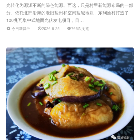
光转化为源源不断的绿色能源。而这，只是村里新能源布局的一部
分。依托北部沿海的老旧盐田和空闲盐碱地块，东利渔村打造了
100兆瓦集中式地面光伏发电项目，目…
今日新昌邑
2026-6-25
766次浏览