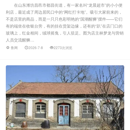
在山东潍坊昌邑市都昌街道，有一家名叫“龙晨超市”的小小便
利店，最近成了周边居民口中的“网红打卡地”。吸引大家前来的，
不是店里的商品，而是一只只色彩明艳的“国潮醒狮”摆件——它们
有的端坐在收银台旁，有的挂在货架边缘，还有的“趴”在店门口的
玻璃上，红金相间，绒球摇曳，引人驻足。图为店主林梦龙与营销
人员交流醒狮…
鲁网
2026-7-8
2273次浏览