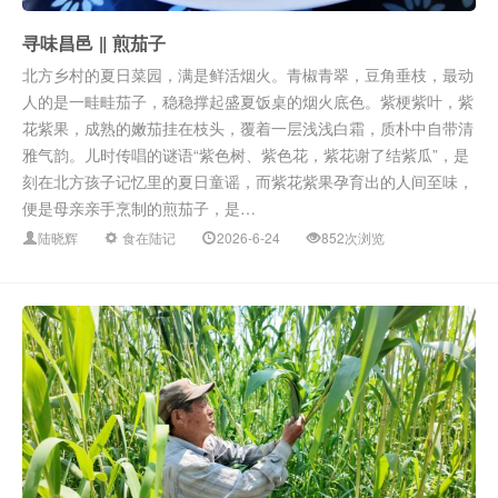
寻味昌邑 ‖ 煎茄子
北方乡村的夏日菜园，满是鲜活烟火。青椒青翠，豆角垂枝，最动
人的是一畦畦茄子，稳稳撑起盛夏饭桌的烟火底色。紫梗紫叶，紫
花紫果，成熟的嫩茄挂在枝头，覆着一层浅浅白霜，质朴中自带清
雅气韵。儿时传唱的谜语“紫色树、紫色花，紫花谢了结紫瓜”，是
刻在北方孩子记忆里的夏日童谣，而紫花紫果孕育出的人间至味，
便是母亲亲手烹制的煎茄子，是…
陆晓辉
食在陆记
2026-6-24
852次浏览