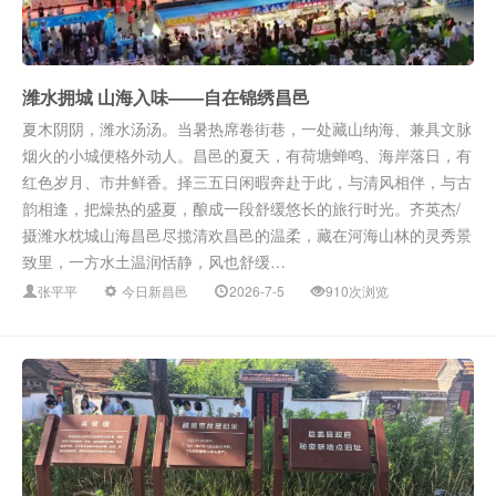
潍水拥城 山海入味——自在锦绣昌邑
夏木阴阴，潍水汤汤。当暑热席卷街巷，一处藏山纳海、兼具文脉
烟火的小城便格外动人。昌邑的夏天，有荷塘蝉鸣、海岸落日，有
红色岁月、市井鲜香。择三五日闲暇奔赴于此，与清风相伴，与古
韵相逢，把燥热的盛夏，酿成一段舒缓悠长的旅行时光。齐英杰/
摄潍水枕城山海昌邑尽揽清欢昌邑的温柔，藏在河海山林的灵秀景
致里，一方水土温润恬静，风也舒缓…
张平平
今日新昌邑
2026-7-5
910次浏览