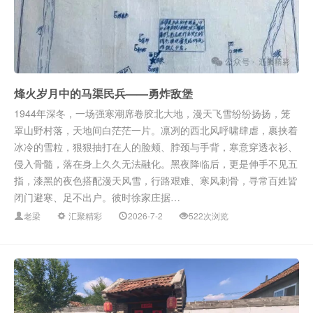
烽火岁月中的马渠民兵——勇炸敌堡
1944年深冬，一场强寒潮席卷胶北大地，漫天飞雪纷纷扬扬，笼
罩山野村落，天地间白茫茫一片。凛冽的西北风呼啸肆虐，裹挟着
冰冷的雪粒，狠狠抽打在人的脸颊、脖颈与手背，寒意穿透衣衫、
侵入骨髓，落在身上久久无法融化。黑夜降临后，更是伸手不见五
指，漆黑的夜色搭配漫天风雪，行路艰难、寒风刺骨，寻常百姓皆
闭门避寒、足不出户。彼时徐家庄据…
老梁
汇聚精彩
2026-7-2
522次浏览