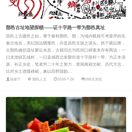
鄑邑古址地望探赜——证十字路一带为鄑邑真址
昌邑上古建邑之始，肇于春秋鄑邑。鄑，为域内载籍可考最早的先
秦古地名，系纪国边隅重邑，亦是昌邑文脉之源头。然千载以降，
古鄑邑确切遗址聚讼未息，古籍旧志与民间口碑素来存有两说：一
曰龙池镇瓦城村，一曰县城西北奎聚街道十字路村一带。为正本清
源、补正乡史，笔者穷二十年之努力，查阅典籍文献、历代方志，
比对乡土谱牒碑碣，兼以田野踏勘…
徐振宁
鄑邑人文
2026-7-26
266次浏览