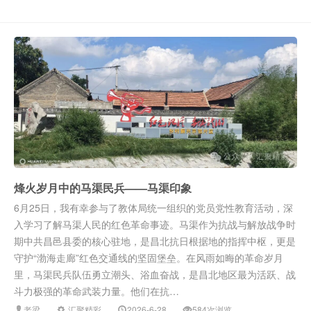
烽火岁月中的马渠民兵——马渠印象
6月25日，我有幸参与了教体局统一组织的党员党性教育活动，深
入学习了解马渠人民的红色革命事迹。马渠作为抗战与解放战争时
期中共昌邑县委的核心驻地，是昌北抗日根据地的指挥中枢，更是
守护“渤海走廊”红色交通线的坚固堡垒。在风雨如晦的革命岁月
里，马渠民兵队伍勇立潮头、浴血奋战，是昌北地区最为活跃、战
斗力极强的革命武装力量。他们在抗…
老梁
汇聚精彩
2026-6-28
584次浏览