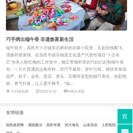
巧手绣出端午香 非遗焕富新生活
端午前夕，昌邑市卜庄镇东石桥村的农家小院里，五彩丝线翻飞、
清雅药香萦绕。在昌邑市级非物质文化遗产代表性项目“卜庄布
艺”传承人耿红梅的工作室中，她正带领村里的巧妇们赶制端午香
包：一片片普通的边角布料，经巧手裁剪、穿针引线，很快变身成
葫芦、粽子、金鱼、莲花、虎头、石榴等造型的精巧香包，色彩艳
丽、香气扑鼻，让人爱不释手。“端…
今日新昌邑
2026-6-22
648次浏览
友情链接
昌邑政府网
满国康洁
昌邑华晨
同大海岛
山东浩信
人民医院
昌邑一中