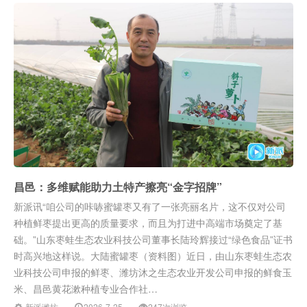
昌邑：多维赋能助力土特产擦亮“金字招牌”
新派讯“咱公司的咔哧蜜罐枣又有了一张亮丽名片，这不仅对公司
种植鲜枣提出更高的质量要求，而且为打进中高端市场奠定了基
础。”山东枣蛙生态农业科技公司董事长陆玲辉接过“绿色食品”证书
时高兴地这样说。大陆蜜罐枣（资料图）近日，由山东枣蛙生态农
业科技公司申报的鲜枣、潍坊沐之生态农业开发公司申报的鲜食玉
米、昌邑黄花漱种植专业合作社…
新派潍坊
2026-7-25
247次浏览