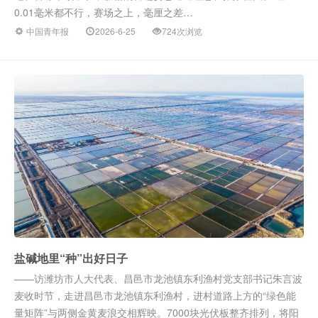
0.01毫米都不行，赛场之上，毫厘之差…
中国青年报
2026-6-25
724次浏览
盐碱地里“种”出好日子
——访潍坊市人大代表、昌邑市龙池镇东利渔村党支部书记朱言波
麦收时节，走进昌邑市龙池镇东利渔村，进村道路上方的“绿色能
量矩阵”与两侧金黄麦浪交相辉映。7000块光伏板整齐排列，将阳