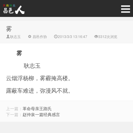
雾
耿志玉
昌邑作协
2013/3/3 13:16:47
3312次浏览
雾
耿志玉
云烟浮杨柳，雾霾掩高楼。
露蔽车难进，弥漫风不就。
上一篇：
革命母亲王路氏
下一篇：
赵仲泉一篇经典感言