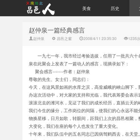
美食
历史
赵仲泉一篇经典感言
赵仲泉
昌邑之窗
2008/4/11 23:35:30
1235
一九七一年，我市经过考验选拔，任用了一批共六十
泉在此聚会上发表了一篇动人的感言，现摘录如下：
聚会感言-------作者：赵仲泉
尊敬的先生、女士们，同志们：
今天，在这风景如画的水库之滨，高耸威峨的峽山脚下，
办这次活动中，对大家的支持和光临，我代表筹委会表示衷
滚滚北去的潍河水，见证了我们的成长经历，直插云天的
我们今生的缘分，工作岗位的间隔，使我们的心永远不能
物换星移，日月如歌，转眼间，距我们上次的昌邑相聚，
大变化，我们在座的每个人也发生了重大变化。
十年来，我们队伍中的五名同志已因病驾鹤西去，在天堂