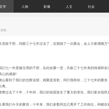
文学
人物
影像
人文
社会
次浏览
名党政干部，转眼三十七年过去了，近期搞了一次聚会，会上大家感慨万
我们七一年度被任用的干部，在此欢聚一堂，共叙三十七年来的情感和友
心的感谢!
峽山看到了我们的光辉业绩，相聚是首歌，同行我和你，三十七年的聚首
分离。
整整过去了十年，十年间，我们的祖国发生了重大的变化，我们家乡昌邑
上看我们今天的聚首；十年来，我们多数同志已离开了工作岗位，闲赋在