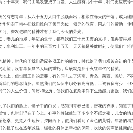
谓；十年来，我们由黑发变成了白发。人生能有几个十年，我们更应该珍
茂的有志青年，从六十五万人口中脱颖而出，相聚在春天的部落，成为建
才华和实干精神把我们推向了领导岗位，领导的教育，同志们的帮助，使
学习、奋发进取的精神才有了我们今天的荣光。
庭，妻儿的拖累，年迈的父母，都靠我们三十元工资的支撑，但再苦再累
动，水利出工。一年中的三百六十五天，天天都是关健时刻，使我们年轻
的精神，时代给了我们适应各项工作的能力，时代给了我们艰苦奋进的作
的期望，没有辜负昌邑人民的重托，应该就是那个火红年代的精英。
大地上，但也因工作的需要，有的同志去了济南、青岛、莱西、潍坊、不
断我们的思念情肠。虽然我们的队伍中职务有高有低，工资有多有少，但
我们的人生价值，阅历和经历，使我们在复杂条件下生活能力更强，我们
到了我们的脸上。镜子中的白发，感知到青春已逝，昏花的双眼，知道了
谨慎，也时刻记在了心上。心事的缠绕熬过了多少个不眠之夜，儿女的情
感苍桑、更觉人生短长，夕阳西下，使我们看到了金色的黄昏。年龄的增
们的担子也在逐年减轻，强壮的身体是幸福的保障，欢快的笑声是健康的