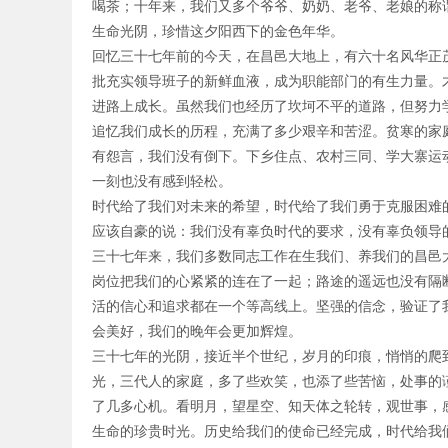
喝茶；十年来，我们又多个爷爷、奶奶、老爷、老娘的称
生命光阴，珍惜这夕阳西下的金色年华。
回忆三十七年前的今天，在昌邑大地上，有六十名风华正
批充实领导班子的新鲜血液，成为职能部门的有生力量。
进路上成长。虽然我们也经历了坎坷不平的道路，但努力
追忆我们成长的历程，充满了多少艰辛和苦涩。贫寒的家
有怨言，我们没有倒下。下乡住点、农村三同、学大寨运
一刻也没有感到轻松。
时代给了我们对未来的希望，时代给了我们勇于克服困难
应该自豪的说：我们没有辜负时代的要求，没有辜负领导
三十七年来，我们多数同志工作在生我们、养我们的昌邑
岗位把我们的心紧紧的连在了一起；路途的遥远也没有隔
活的信心和追求都在一个等高线上。坚强的信念，验证了
会美好，我们的晚年会更加辉煌。
三十七年的光阴，接近半个世纪，岁月的印痕，悄悄的爬
光，三代人的家庭，多了些欢笑，也添了些苦恼，处事的
了几多心机。看明月，望星空、知天体之轮转，观世事，
生命的珍贵时光。历史给我们的使命已经完成，时代给我