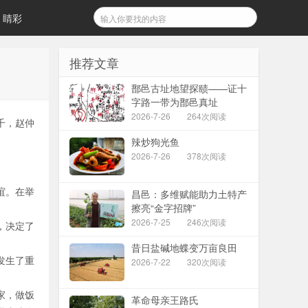
睛彩
推荐文章
鄑邑古址地望探赜——证十
字路一带为鄑邑真址
2026-7-26
264次阅读
千，赵仲
辣炒狗光鱼
2026-7-26
378次阅读
谊。在举
昌邑：多维赋能助力土特产
擦亮“金字招牌”
2026-7-25
246次阅读
，决定了
昔日盐碱地蝶变万亩良田
发生了重
2026-7-22
320次阅读
家，做饭
革命母亲王路氏