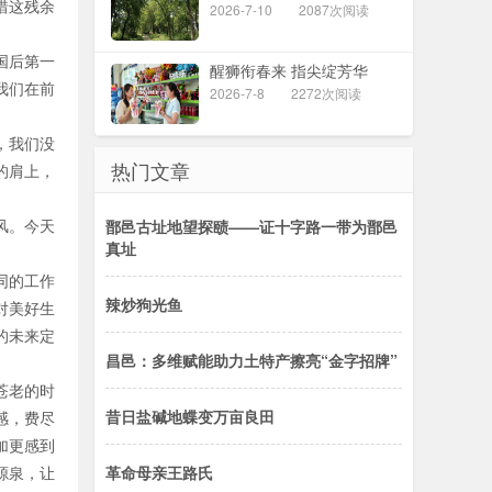
惜这残余
2026-7-10
2087次阅读
国后第一
醒狮衔春来 指尖绽芳华
我们在前
2026-7-8
2272次阅读
，我们没
热门文章
的肩上，
风。今天
鄑邑古址地望探赜——证十字路一带为鄑邑
真址
同的工作
辣炒狗光鱼
对美好生
的未来定
昌邑：多维赋能助力土特产擦亮“金字招牌”
苍老的时
昔日盐碱地蝶变万亩良田
感，费尽
加更感到
源泉，让
革命母亲王路氏