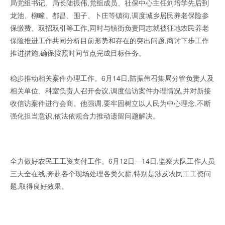
局党组书记、局长陆振伟,党组成员、社保中心主任刘培学先后到
龙池、柳疃、都昌、围子、卜庄等镇街,调度城乡居民养老保险参
保缴费、双招双引等工作,同时与镇街负责同志就被征地农民养老
保险推进工作共同分析目前形势和存在的突出问题,商讨下步工作
推进措施,确保按照时间节点完成目标任务。
稳步推动相关案件办理工作。6月14日,陆振伟召集局分管负责人及
相关单位、科室负责人召开会议,调度信访案件办理情况,并对新接
收信访案件进行会商。他强调,要牢固树立以人民为中心理念,不断
强化担当意识,依法依规合力推动遗留问题解决。
全力做好农民工工资支付工作。6月12日—14日,监察大队工作人员
三天全在线,奔赴各个现场处理各类欠薪,特别是涉及农民工工资问
题,取得良好效果。