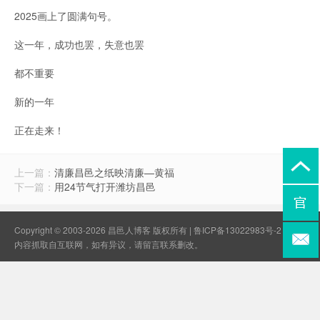
2025画上了圆满句号。
这一年，成功也罢，失意也罢
都不重要
新的一年
正在走来！
上一篇：
清廉昌邑之纸映清廉—黄福
下一篇：
用24节气打开潍坊昌邑
Copyright © 2003-2026 昌邑人博客 版权所有 |
鲁ICP备13022983号-2
本站
内容抓取自互联网，如有异议，请
留言联系
删改。