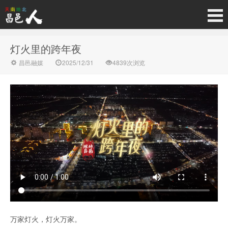
灯火里的跨年夜
昌邑融媒
2025/12/31
4839次浏览
万家灯火，灯火万家。