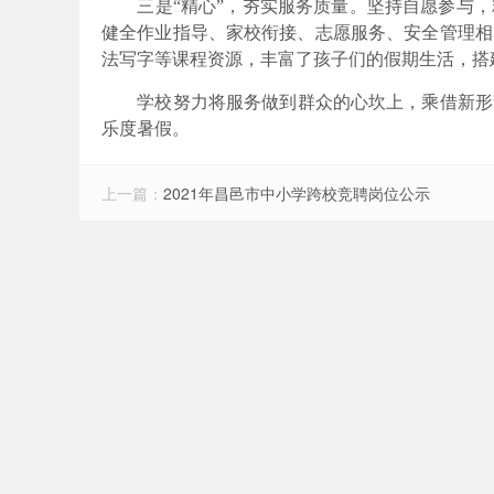
三是
“精心”，夯实服务质量。
坚持自愿参与，
健全作业指导、家校衔接、志愿服务、安全管理相
法写字等课程资源，丰富了孩子们的假期生活，搭
学校努力
将
服务做到群众的
心坎上，乘借新形
乐度暑假。
上一篇：
2021年昌邑市中小学跨校竞聘岗位公示