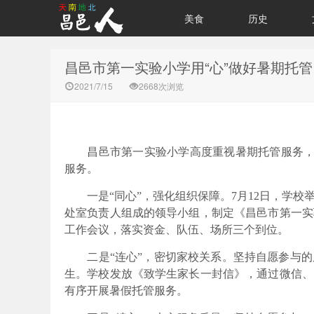
美食
历史
昌邑市第一实验小学用“心”做好暑期托管
2021/7/15
2668次浏览
昌邑市第一实验小学高度重视暑期托管服务
服务。
一是
“同心”，强化组织保障。
7月12日，学
处室负责人组成的领导小组，制定
《昌邑市第一实
工作会议，落实资金、队伍、场所三个到位。
二是
“连心”，密切家校关系。
坚持自愿参与的
生。学校发放
《致学生家长一封信》，通过微信、
有序开展暑假托管服务。