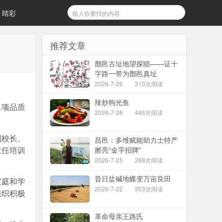
睛彩
推荐文章
鄑邑古址地望探赜——证十
字路一带为鄑邑真址
2026-7-26
310次阅读
辣炒狗光鱼
三项品质
2026-7-26
446次阅读
副校长、
昌邑：多维赋能助力土特产
擦亮“金字招牌”
主任培训
2026-7-25
288次阅读
昔日盐碱地蝶变万亩良田
家庭和学
2026-7-22
353次阅读
组织积极
革命母亲王路氏