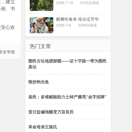
伍，建立
2026-7-10
2123次阅读
绘画、书
醒狮衔春来 指尖绽芳华
2026-7-8
2309次阅读
校安心欢
热门文章
的安全学校
鄑邑古址地望探赜——证十字路一带为鄑邑
真址
辣炒狗光鱼
昌邑：多维赋能助力土特产擦亮“金字招牌”
昔日盐碱地蝶变万亩良田
革命母亲王路氏