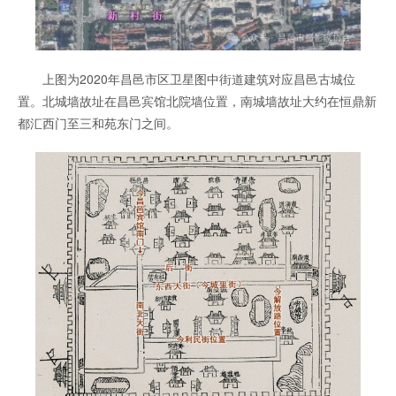
上图为2020年昌邑市区卫星图中街道建筑对应昌邑古城位
置。北城墙故址在昌邑宾馆北院墙位置，南城墙故址大约在恒鼎新
都汇西门至三和苑东门之间。