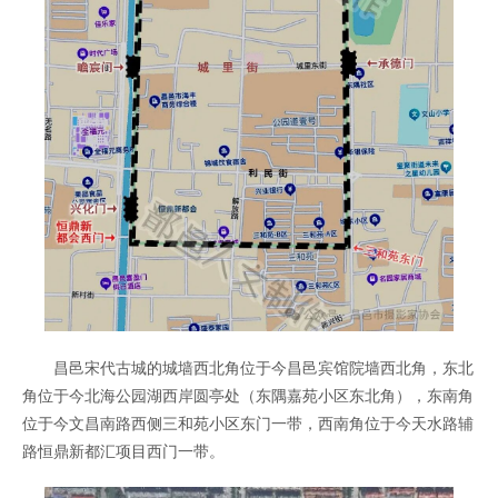
昌邑宋代古城的城墙西北角位于今昌邑宾馆院墙西北角，东北
角位于今北海公园湖西岸圆亭处（东隅嘉苑小区东北角），东南角
位于今文昌南路西侧三和苑小区东门一带，西南角位于今天水路辅
路恒鼎新都汇项目西门一带。