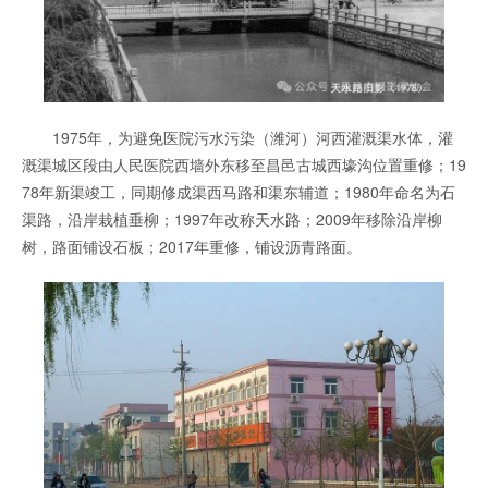
1975年，为避免医院污
水污染（潍河）河西灌溉渠水体，灌
溉渠城区段由人民医院西墙外东移至昌邑古城西壕沟位置重修；19
78年新渠竣工，同期修成渠西马路和渠东辅道；1980年命名为石
渠路，沿岸栽植垂柳；1997年改称天水路；2009年移除沿岸柳
树，路面铺设石板；2017年重修，铺设沥青路面。