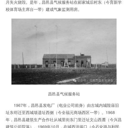
月失火烧毁。是年，昌邑县气候服务站在郝家城后村东（今育新学
校体育场主席台一带）建成气象监测用房。
昌邑县气候服务站
1967年，昌邑县发电厂（电业公司前身）由古城内城隍庙旧
址东邻迁至西城墙遗址西侧（今全福元商场西区一带）。1968
年，昌邑县建筑生产合作社从城里街东门里迁址文山西麓（今兴昌
建筑公司院落）。1969年10月，在城西洪埠口（今石化路与利民