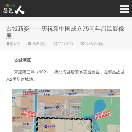
古城新姿——庆祝新中国成立75周年昌邑影像
展
李发宁
昌邑摄协
2024/10/1
2146次浏览
古城溯源
宋建隆三年（962），析北海县唐安乡置昌邑县，在都昌故城
东2里新建城池。