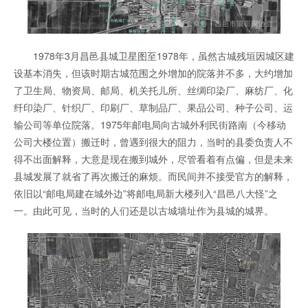
1978年3月昌邑县城卫星图至1978年，虽然古城残垣因城区建
设基本消失，但该时期古城范围之外增加的院落并不多，大约增加
了卫生局、物资局、邮局、机关托儿所、丝绸印染厂、麻纺厂、化
纤印染厂、针织厂、印刷厂、草制品厂、果品公司、种子公司、运
输公司等单位院落。1975年邮电局向古城外利民街路南（今移动
公司大楼位置）搬迁时，曾遇到很大的阻力，当时的县委负责人不
得不出面解释，大意是现在搬到城外，尽管看着有点偏，但是未来
县城发展了就省了再次搬迁的麻烦。而民间并不接受官方的解释，
依旧以“邮电局建在城外边”将邮电局新大楼列入“昌邑八大怪”之
一。由此可见，当时的人们还是以古城墙址作为县城的城界。