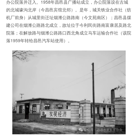
办公院落并迁入。1958年昌邑县广播站成立，办公院落设在古城
的北城壕沟北岸（今昌邑宾馆北邻）。是年，城关铁业合作社（纺
机厂前身）从城里街迁址烟潍公路路南（今文苑南区）；昌邑县煤
建公司在烟潍公路路北成立，故址位于今利民街路南富康居及路北
院落；在解放路与烟潍公路路口西北角成立马车运输合作社（该院
落1959年转给昌邑汽车站使用）。