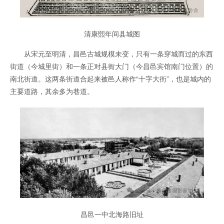
清康熙年间县城图
从宋元至明清，昌邑古城规模未变，只有一条穿城而过的东西
街道（今城里街）和一条正对县衙大门（今昌邑宾馆南门位置）的
南北街道。这两条街道合起来被邑人称作“十字大街”，也是城内的
主要道路，其余多为巷道。
昌邑一中北海路旧址