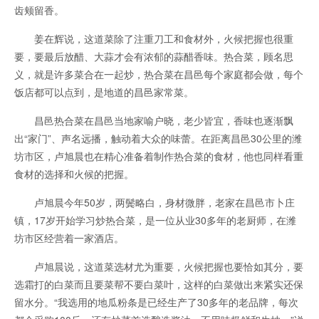
齿颊留香。
姜在辉说，这道菜除了注重刀工和食材外，火候把握也很重
要，要最后放醋、大蒜才会有浓郁的蒜醋香味。热合菜，顾名思
义，就是许多菜合在一起炒，热合菜在昌邑每个家庭都会做，每个
饭店都可以点到，是地道的昌邑家常菜。
昌邑热合菜在昌邑当地家喻户晓，老少皆宜，香味也逐渐飘
出“家门”、声名远播，触动着大众的味蕾。在距离昌邑30公里的潍
坊市区，卢旭晨也在精心准备着制作热合菜的食材，他也同样看重
食材的选择和火候的把握。
卢旭晨今年50岁，两鬓略白，身材微胖，老家在昌邑市卜庄
镇，17岁开始学习炒热合菜，是一位从业30多年的老厨师，在潍
坊市区经营着一家酒店。
卢旭晨说，这道菜选材尤为重要，火候把握也要恰如其分，要
选霜打的白菜而且要菜帮不要白菜叶，这样的白菜做出来紧实还保
留水分。“我选用的地瓜粉条是已经生产了30多年的老品牌，每次