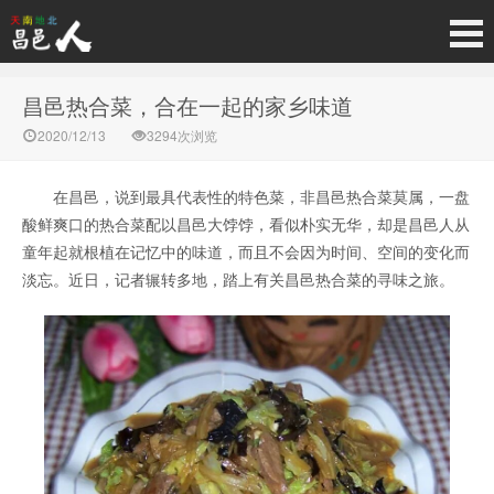
昌邑热合菜，合在一起的家乡味道
2020/12/13
3294次浏览
在昌邑，说到最具代表性的特色菜，非昌邑热合菜莫属，一盘
酸鲜爽口的热合菜配以昌邑大饽饽，看似朴实无华，却是昌邑人从
童年起就根植在记忆中的味道，而且不会因为时间、空间的变化而
淡忘。近日，记者辗转多地，踏上有关昌邑热合菜的寻味之旅。