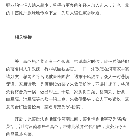
职业的年轻人越来越少，希望有更多的年轻人加入进来，让老一辈
的手艺原汁原味地传承下去，为后人留住家乡味道。
相关链接
关于昌邑热合菜还有一个传说，据说南宋时候，曾任兵部侍郎
的著名词人朱敦儒，得罪权臣被罢官。一日，朱敦儒在河南家中宴
请好友，忽闻名将岳飞被秦桧陷害，遇难于风波亭，众人一时悲愤
无语。家厨请示，是否继续做菜？朱敦儒吩咐，不讲排场了，将所
余食材合为一锅，做出即上。于是，家厨将白菜、猪肉丸、粉条、
白豆腐、油豆腐等杂烩一锅上桌。朱敦儒带头，众人下筷猛吃，寓
意痛食奸臣秦桧肉，菜名即定为“炸桧菜”。
其后，此菜做法逐渐流传河南民间，菜名也逐渐演变为“杂烩
菜”。后世有河南移居至昌邑，带来此菜并代代相传，演变为今天
的昌邑热合菜。