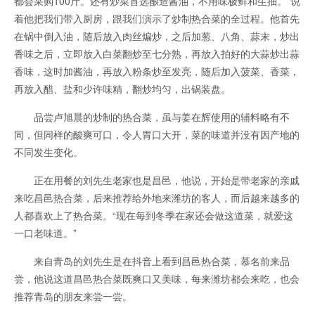
都会采购100斤。还有炒菜首选酿造酱油，不用味极鲜和生抽。”说
着他把我们带入厨房，跟我们演示了炒制热合菜的全过程。他首先
在锅中倒入油，随后放入肉丝煸炒，之后加葱、八角、蒜末，炒出
香味之后，立即放入白菜翻炒至七分熟，再放入拍好的大蒜炒出蒜
香味，这时加酱油，再放入粉条炒至发亮，随后加入菠菜、香菜，
再放入醋、盐和少许味精，翻炒均匀，出锅装盘。
品尝卢旭晨的炒制的热合菜，虽与姜在辉使用的辅料略有不
同，但同样的酸爽可口，令人胃口大开，菜的味道并没有因产地的
不同发生变化。
正在用餐的刘先生老家也是昌邑，他说，开始是带老家的亲戚
来吃昌邑热合菜，后来推荐给外地来潍坊的客人，而后越来越多的
人都喜欢上了热合菜。“现在每到冬季在家还会做这道菜，就爱这
一口老味道。”
来自青岛的刘先生是在抖音上看到昌邑热合菜，慕名前来品
尝，他说这道昌邑热合菜既爽口又美味，每来潍坊都会来吃，也会
推荐青岛的朋友来尝一尝。