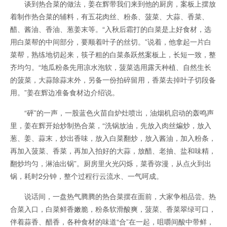
谈到热合菜的做法，姜在辉带我们来到他的厨房，案板上摆放
着制作热合菜的辅料，有五花肉丝、粉条、菠菜、大蒜、香菜、
醋、酱油、香油、葱姜末等。“入秋后霜打的白菜是上好食材，选
用白菜帮的中间部分，要顺着叶子的丝切。”说着，他拿起一片白
菜帮，熟练地切起来，筷子粗的白菜条跃然案板上，长短一致，整
齐均匀。“地瓜粉条先用凉水泡软，菠菜选用露天种植、自然生长
的菠菜，大蒜除蒜末外，另备一份拍碎留用，香菜去掉叶子切段备
用。”姜在辉边准备食材边介绍说。
“砰”的一声，一股蓝色火苗自炉灶喷出，油烟机启动的轰鸣声
里，姜在辉开始炒制热合菜，“洗锅放油，先放入肉丝煸炒，放入
葱、姜、蒜末，炒出香味，放入白菜翻炒，放入酱油，加入粉条，
再加入菠菜、香菜，再加入拍好的大蒜，放醋、老抽、盐和味精，
翻炒均匀，淋油出锅”。厨房里火光闪烁，菜香弥漫，从点火到出
锅，耗时2分钟，整个过程行云流水、一气呵成。
说话间，一盘热气腾腾的热合菜摆在面前，大家争相品尝。热
合菜入口，白菜鲜香嫩脆，粉条软滑酸爽，菠菜、香菜翠绿可口，
伴着蒜香、醋香，各种食材的味道“合”在一起，咀嚼间酸中带鲜，