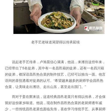
老手艺老味道渴望得以传承延续
说起老手艺传承，卢旭晨信心满满，他说，来潍坊这些年来，
已经带出了5名徒弟，其中有一名昌邑籍的徒弟，还有一名四川籍
的徒弟，都深谙昌邑热合菜的制作技艺，已经可以独当一面。他言
语间的喜悦透着对徒弟的认可。“希望越来越多的厨师学会昌邑热
合菜，让美味走出潍坊、走出山东，甚至走出国门。”
而对于姜在辉来说，这道经典昌邑老菜只有得以传承，才会保
留好这份家乡味道。他说，现在制作昌邑热合菜的老厨师逐年减
少，一些传统昌邑老菜也面临失传，喜欢学习传统手艺、从事厨师