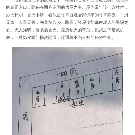
的真正入口，隐秘在西户东间的房屋之中。屋内常年设一方牌位，
烛火长明、香火不断，看似是寻常百姓居家供奉的寻常陈设，平淡
无奇、人畜无害，完美契合乡土民俗，轻易便能麻痹敌人的警惕之
心。无人知晓，这袅袅香火、摇曳烛火的背后，供桌之下暗藏机
关，一处隐秘暗门悄然隐匿，连通着不为人知的秘密空间。