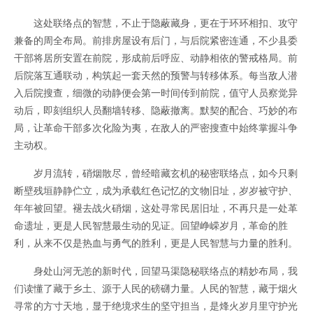
这处联络点的智慧，不止于隐蔽藏身，更在于环环相扣、攻守
兼备的周全布局。前排房屋设有后门，与后院紧密连通，不少县委
干部将居所安置在前院，形成前后呼应、动静相依的警戒格局。前
后院落互通联动，构筑起一套天然的预警与转移体系。每当敌人潜
入后院搜查，细微的动静便会第一时间传到前院，值守人员察觉异
动后，即刻组织人员翻墙转移、隐蔽撤离。默契的配合、巧妙的布
局，让革命干部多次化险为夷，在敌人的严密搜查中始终掌握斗争
主动权。
岁月流转，硝烟散尽，曾经暗藏玄机的秘密联络点，如今只剩
断壁残垣静静伫立，成为承载红色记忆的文物旧址，岁岁被守护、
年年被回望。褪去战火硝烟，这处寻常民居旧址，不再只是一处革
命遗址，更是人民智慧最生动的见证。回望峥嵘岁月，革命的胜
利，从来不仅是热血与勇气的胜利，更是人民智慧与力量的胜利。
身处山河无恙的新时代，回望马渠隐秘联络点的精妙布局，我
们读懂了藏于乡土、源于人民的磅礴力量。人民的智慧，藏于烟火
寻常的方寸天地，显于绝境求生的坚守担当，是烽火岁月里守护光