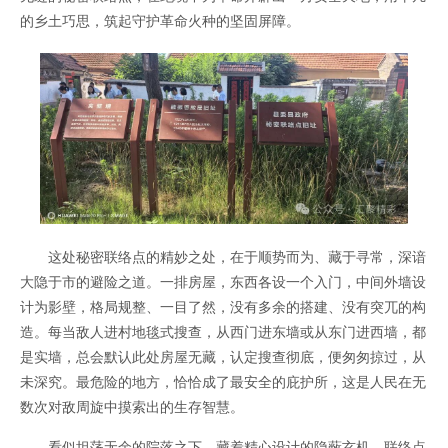
的乡土巧思，筑起守护革命火种的坚固屏障。
这处秘密联络点的精妙之处，在于顺势而为、藏于寻常，深谙
大隐于市的避险之道。一排房屋，东西各设一个入门，中间外墙设
计为影壁，格局规整、一目了然，没有多余的搭建、没有突兀的构
造。每当敌人进村地毯式搜查，从西门进东墙或从东门进西墙，都
是实墙，总会默认此处房屋无藏，认定搜查彻底，便匆匆掠过，从
未深究。最危险的地方，恰恰成了最安全的庇护所，这是人民在无
数次对敌周旋中摸索出的生存智慧。
看似坦荡无余的院落之下，藏着精心设计的隐蔽玄机。联络点