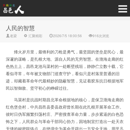
人民的智慧
老梁
汇聚精彩
2026/7/5 18:00:56
916次浏览
烽火岁月里，最锋利的刀枪是勇气，最坚固的堡垒是民心，最
深邃的谋略，是扎根大地、源自人民的无穷智慧。在渤海走廊的红
色热土上，昌邑龙池马渠村的一处断壁残垣，静静伫立数十载，它
看似寻常，年年被文物部门巡查守护，看似只是村落里普通的旧
迹，却藏着革命年代最精妙的隐蔽智慧，见证着胶东抗日根据地军
民以智御敌、坚守初心的峥嵘过往。
马渠村是抗战时期昌北革命根据地的核心，是保卫渤海走廊的
红色堡垒村，中共昌邑县委县政府曾长期在此扎根开展革命工作。
彼时日伪军频繁扫荡村庄、严密搜查革命力量，步步紧逼的白色恐
怖之下，人民群众与革命干部同心协力，因地制宜打造出一处天衣
无缝的秘密联络点，在绝境中为革命开辟出一方安全天地，用平凡