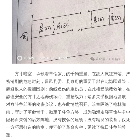
方寸暗室，承载着革命岁月的千钧重量。在敌人疯狂扫荡、严
密清剿的危急时刻，昌邑县委、县政府的重要干部在此隐匿避险，
躲避敌人的搜捕围剿；前线负伤的重伤员，在此接受隐蔽救治，在
静谧安全的方寸之地养伤续命、重拾战力；诸多关乎根据地发展、
对敌斗争部署的秘密会议，也在此悄然召开。暗室隔绝了枪林弹
雨，守护了革命骨干，敲定了斗争方略，成为渤海走廊革命斗争中
隐秘而关键的后方阵地。没有恢弘的建筑，没有精良的装备，仅凭
一方巧思打造的暗室，便守护了革命火种，延续了抗日斗争的希
望。