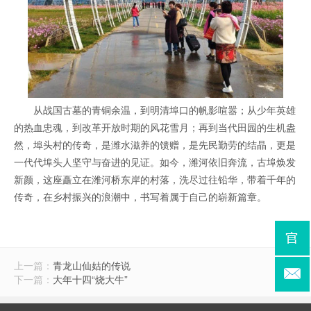
从战国古墓的青铜余温，到明清埠口的帆影喧嚣；从少年英雄
的热血忠魂，到改革开放时期的风花雪月；再到当代田园的生机盎
然，埠头村的传奇，是潍水滋养的馈赠，是先民勤劳的结晶，更是
一代代埠头人坚守与奋进的见证。如今，潍河依旧奔流，古埠焕发
新颜，这座矗立在潍河桥东岸的村落，洗尽过往铅华，带着千年的
传奇，在乡村振兴的浪潮中，书写着属于自己的崭新篇章。
上一篇：
青龙山仙姑的传说
下一篇：
大年十四“烧大牛”