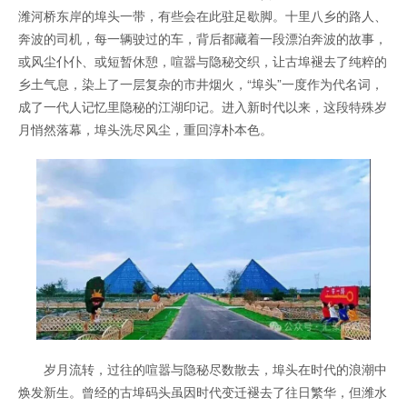
潍河桥东岸的埠头一带，有些会在此驻足歇脚。十里八乡的路人、
奔波的司机，每一辆驶过的车，背后都藏着一段漂泊奔波的故事，
或风尘仆仆、或短暂休憩，喧嚣与隐秘交织，让古埠褪去了纯粹的
乡土气息，染上了一层复杂的市井烟火，“埠头”一度作为代名词，
成了一代人记忆里隐秘的江湖印记。进入新时代以来，这段特殊岁
月悄然落幕，埠头洗尽风尘，重回淳朴本色。
岁月流转，过往的喧嚣与隐秘尽数散去，埠头在时代的浪潮中
焕发新生。曾经的古埠码头虽因时代变迁褪去了往日繁华，但潍水