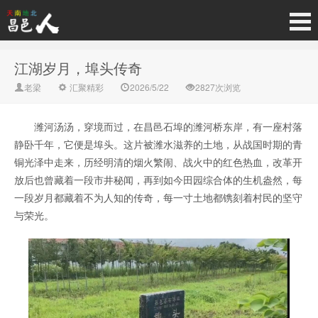
江湖岁月，埠头传奇
老梁
汇聚精彩
2026/5/22
2827次浏览
潍河汤汤，穿境而过，在昌邑石埠的潍河桥东岸，有一座村落
静卧千年，它便是埠头。这片被潍水滋养的土地，从战国时期的青
铜光泽中走来，历经明清的烟火繁闹、战火中的红色热血，改革开
放后也曾藏着一段市井秘闻，再到如今田园综合体的生机盎然，每
一段岁月都藏着不为人知的传奇，每一寸土地都镌刻着村民的坚守
与荣光。