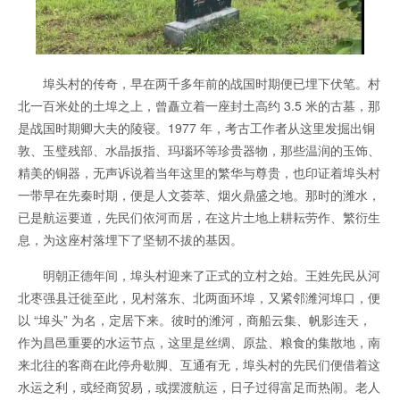
埠头村的传奇，早在两千多年前的战国时期便已埋下伏笔。村
北一百米处的土埠之上，曾矗立着一座封土高约 3.5 米的古墓，那
是战国时期卿大夫的陵寝。1977 年，考古工作者从这里发掘出铜
敦、玉璧残部、水晶扳指、玛瑙环等珍贵器物，那些温润的玉饰、
精美的铜器，无声诉说着当年这里的繁华与尊贵，也印证着埠头村
一带早在先秦时期，便是人文荟萃、烟火鼎盛之地。那时的潍水，
已是航运要道，先民们依河而居，在这片土地上耕耘劳作、繁衍生
息，为这座村落埋下了坚韧不拔的基因。
明朝正德年间，埠头村迎来了正式的立村之始。王姓先民从河
北枣强县迁徙至此，见村落东、北两面环埠，又紧邻潍河埠口，便
以 “埠头” 为名，定居下来。彼时的潍河，商船云集、帆影连天，
作为昌邑重要的水运节点，这里是丝绸、原盐、粮食的集散地，南
来北往的客商在此停舟歇脚、互通有无，埠头村的先民们便借着这
水运之利，或经商贸易，或摆渡航运，日子过得富足而热闹。老人