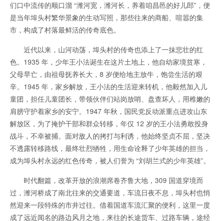
们口中流传的顺口溜 “潍河宽，潍河长，养着咱昌邑的好儿郎”，便
是当年埠头村繁华景象的生动写照，那些往来的商船、喧嚣的集
市，构成了村落最鲜活的传奇底色。
近代以来，山河动荡，埠头村的传奇也添上了一抹悲壮的红
色。1935 年，少年王小法诞生在这片土地上，他自幼家境贫寒，
父母早亡，由祖母抚养长大，8 岁便给地主放牛，饱尝生活的艰
辛。1945 年，家乡解放，王小法的生活迎来转机，他毅然加入儿
童团，担任儿童团长，带领伙伴们站岗放哨、盘查坏人，用稚嫩的
肩膀守护着家乡的安宁。1947 年秋，国民党反动派重点进攻山东
解放区，为了掩护干部和群众转移，年仅 12 岁的王小法勇敢投身
战斗，不幸被捕。面对敌人的拷打与利诱，他始终坚贞不屈，坚决
不透露转移路线，最终壮烈牺牲，用生命诠释了少年英雄的担当，
成为埠头村永远的红色传奇，被人们誉为 “刘胡兰式的少年英雄”。
时代翻篇，改革开放的浪潮席卷齐鲁大地，309 国道穿境而
过，潍河桥成了南北往来的交通要道，车流日夜不息，埠头村也悄
然迎来一段特殊的市井过往。借着国道车流汇聚的便利，这里一度
成了远近闻名的路边风月之地，来往的长途货车、过路车辆，途经