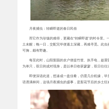
月夜捕虫：转瞬即逝的春日民俗
而它作为珍馐的难得，更藏在“转瞬即逝”的时令里
土未醒；晚一日，交配完毕便遁土深藏，再难寻觅。此虫
可掬，颇有野趣。
每至此时，山阳梨园的农户便提竹筐、执手电，趁晨
为单只，双日则成对现身，是以单日收获寥寥，双日往往
即便深谙此道，想凑成一盘佳肴，仍需几分机缘，毕
语洒满林间，这场月夜捕虫的盛事，是梨花节后的乡土狂