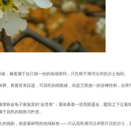
瞎眼碰，藏着属于自己独一份的地域密码，只扎根于潍河沿岸的沙土地间。
林莽、青茵皆有踪迹，可昌邑的瞎眼碰，却是万里挑一的珍稀特例，自带
碰堪称金龟子家族里的“金贵客”：通体裹着一层亮眼鎏金，暖阳之下泛着
属于昌邑的精致与矜贵。
土的挑剔，便是最鲜明的地域标签——只认昌邑潍河沿岸那片沉积沙土，