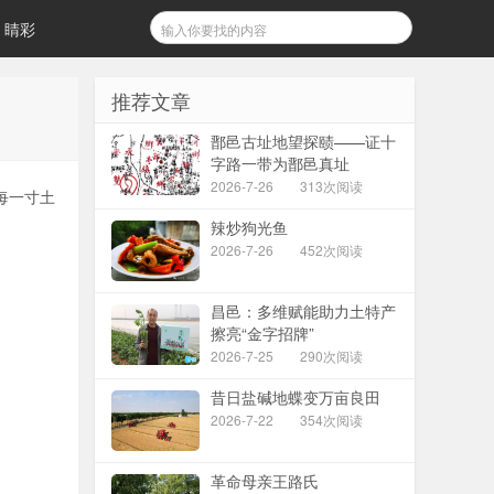
睛彩
推荐文章
鄑邑古址地望探赜——证十
字路一带为鄑邑真址
2026-7-26
313次阅读
每一寸土
辣炒狗光鱼
2026-7-26
452次阅读
昌邑：多维赋能助力土特产
擦亮“金字招牌”
2026-7-25
290次阅读
昔日盐碱地蝶变万亩良田
2026-7-22
354次阅读
革命母亲王路氏