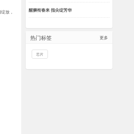
醒狮衔春来 指尖绽芳华
相绽放，
热门标签
更多
芯片