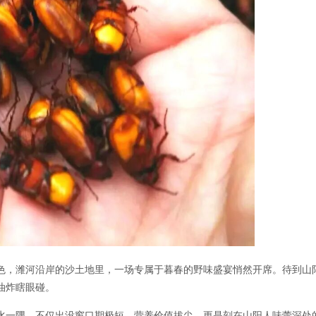
色，潍河沿岸的沙土地里，一场专属于暮春的野味盛宴悄然开席。待到山
油炸瞎眼碰。
水一隅，不仅出没窗口期极短、营养价值拔尖，更是刻在山阳人味蕾深处