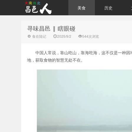
美食
历史
寻味昌邑 ‖ 瞎眼碰
食在陆记
2025/9/2
544次浏览
中国人常说，靠山吃山，靠海吃海，这不仅是一种因
地，获取食物的智慧无处不在。