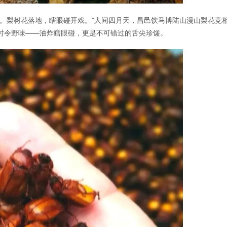
歇。梨树花落地，瞎眼碰开戏。”人间四月天，昌邑饮马博陆山漫山梨花竞
时令野味——油炸瞎眼碰，更是不可错过的舌尖珍馐。