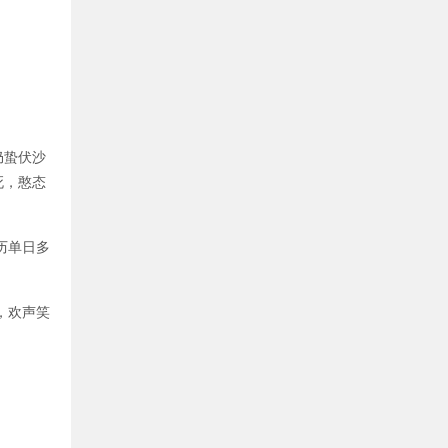
仍蛰伏沙
死，憨态
历单日多
，欢声笑