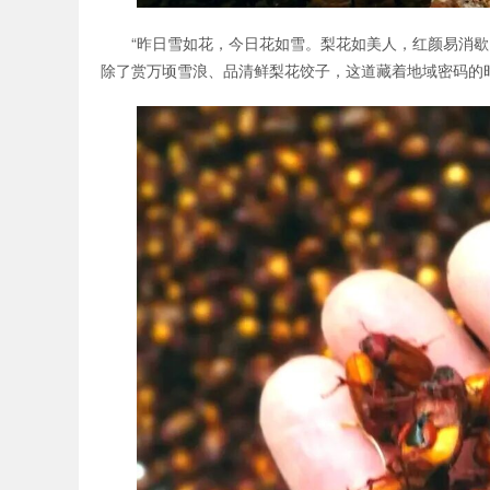
“昨日雪如花，今日花如雪。梨花如美人，红颜易消
除了赏万顷雪浪、品清鲜梨花饺子，这道藏着地域密码的