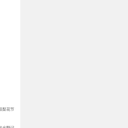
阳梨花节
的乡野记