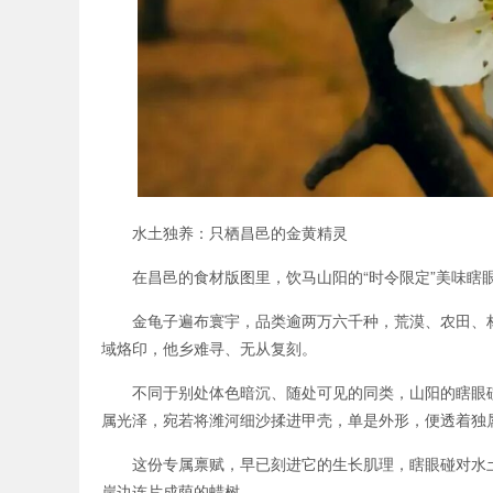
水土独养：只栖昌邑的金黄精灵
在昌邑的食材版图里，饮马山阳的“时令限定”美味
金龟子遍布寰宇，品类逾两万六千种，荒漠、农田、
域烙印，他乡难寻、无从复刻。
不同于别处体色暗沉、随处可见的同类，山阳的瞎眼
属光泽，宛若将潍河细沙揉进甲壳，单是外形，便透着独
这份专属禀赋，早已刻进它的生长肌理，瞎眼碰对水
岸边连片成荫的蜡树。