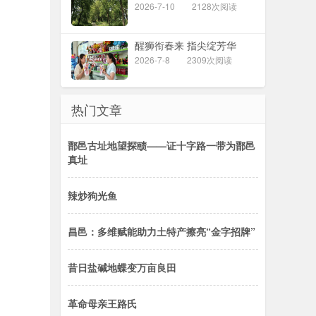
2026-7-10
2128次阅读
醒狮衔春来 指尖绽芳华
2026-7-8
2309次阅读
热门文章
鄑邑古址地望探赜——证十字路一带为鄑邑
真址
辣炒狗光鱼
昌邑：多维赋能助力土特产擦亮“金字招牌”
昔日盐碱地蝶变万亩良田
革命母亲王路氏