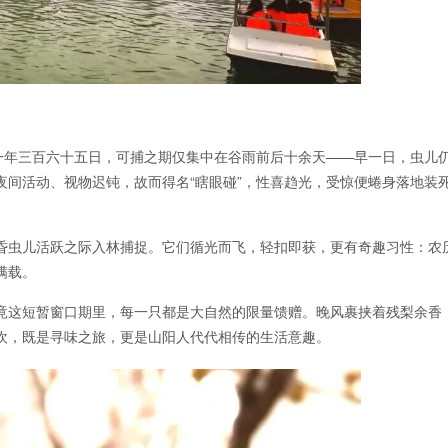
。一年三百六十五日，可捕之期仅集中在谷雨前后十余天——早一日，虫儿
夜间活动、视物迟钝，故而得名“瞎眼碰”，性喜趋光，受惊便蜷身落地装
昏虫儿活跃之际入林捕捉。它们循光而飞，轻扣即获，更有奇趣习性：农
满载。
竟这短暂窗口期里，每一只都是大自然的限量馈赠。晚风裹挟着残梨余香
欢，既是寻味之旅，更是山阳人代代相传的生活意趣。