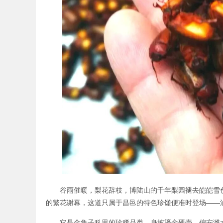
谷雨催暖，梨花辞枝，博陆山的千年梨园褪去皑皑雪
的繁花谢幕，这道只属于昌邑的特色珍馐便准时登场——
它是金龟子科里的珍稀品类，身披鎏金硬壳，偏安潍