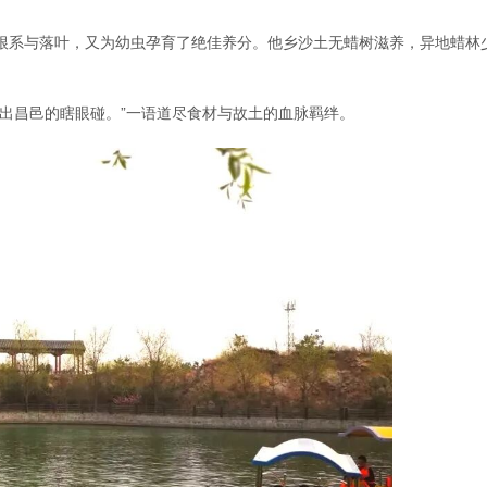
根系与落叶，又为幼虫孕育了绝佳养分。他乡沙土无蜡树滋养，异地蜡林
出昌邑的瞎眼碰。”一语道尽食材与故土的血脉羁绊。