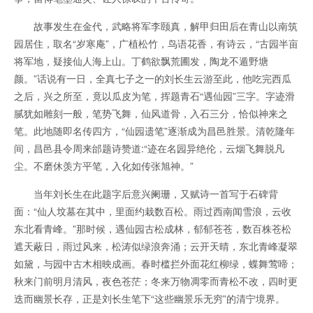
故事发生在金代，武略将军李颐真，解甲归田后在青山以南筑
园居住，取名“岁寒庵”，广植松竹，鸟语花香，有诗云，“古园半亩
将军地，疑接仙人海上山。丁鹤欲飘荒圃发，陶龙不遁野塘
颜。”话说有一日，全真七子之一的刘长生云游至此，他吃完西瓜
之后，兴之所至，竟以瓜皮为笔，挥题青石“遇仙园”三字。字迹滑
腻犹如雕刻一般，笔势飞舞，仙风道骨，入石三分，恰似神来之
笔。此地随即名传四方，“仙园遗笔”逐渐成为昌邑胜景。清乾隆年
间，昌邑县令周来邰题诗赞道:“迹在名园异绝伦，云烟飞舞脱凡
尘。不磨休羡方平笔，入化如传张旭神。”
当年刘长生在此题字后意兴阑珊，又赋诗一首写于石碑背
面：“仙人坟墓在其中，里面约栽数百松。雨过西南闻雪浪，云收
东北看青峰。”那时候，遇仙园古松成林，郁郁苍苍，数百株苍松
遮天蔽日，雨过风来，松涛似绿浪奔涌；云开天晴，东北青峰凝翠
如黛，与园中古木相映成画。春时槛拦外面花红柳绿，蝶舞莺啼；
秋来门前明月清风，夜色苍茫；冬来万物凋零而青松不改，四时更
迭而幽景长存，正是刘长生笔下“这些幽景乐无穷”的清宁境界。