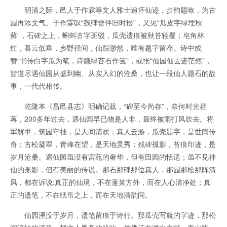
明清之际，邑人于作霖等文人雅士追怀仙迹，步韵题咏，为古
园再添文气。于作霖叹“残碑曾伴旧时松”，又见“瓜皮字绿埋秋
藓”，石碑之上，蝌蚪古字斑驳，瓜壳遗痕被秋苔轻覆；皂角林
红，暮云低垂，乡野径间，仙踪渺然，唯有题字留存。诗中或
赞“书传白字瓜为笔，诗隐绿苔石作笺”，或怅“仙园仙去迹茫然”，
皆道尽遇仙园从盛到幽、从实入幻的沧桑，也让一段仙人题石的故
事，一代代相传。
乾隆本《昌邑县志》明确记载，“碑至今尚存”，奈何时光荏
苒，200多年过去，遇仙园早已物是人非，最终被雨打风吹去。将
军解甲，筑园守拙，是人间清欢；真人云游，瓜壳题字，是世间传
奇；古松凝翠，青峰在望，是天地灵秀；残碑孤影，苔痕印迹，是
岁月沧桑。遇仙园虽没有宫苑的奢华，但有田园的恬适；虽不见神
仙的形影，但有美丽的传说。那石那碑那位真人，那园那松那阵清
风，都在诉说:真正的仙境，不在蓬莱方外，而在人心清净处；真
正的遗笔，不在纸帛之上，而在天地清韵间。
仙园湮没于岁月，遗笔留痕于诗行。那瓜壳写就的字迹，那松