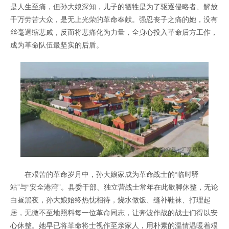
是人生至痛，但孙大娘深知，儿子的牺牲是为了驱逐侵略者、解放
千万劳苦大众，是无上光荣的革命奉献。强忍丧子之痛的她，没有
丝毫退缩悲戚，反而将悲痛化为力量，全身心投入革命后方工作，
成为革命队伍最坚实的后盾。
在艰苦的革命岁月中，孙大娘家成为革命战士的“临时驿
站”与“安全港湾”。县委干部、独立营战士常年在此歇脚休整，无论
白昼黑夜，孙大娘始终热忱相待，烧水做饭、缝补鞋袜、打理起
居，无微不至地照料每一位革命同志，让奔波作战的战士们得以安
心休整。她早已将革命将士视作至亲家人，用朴素的温情温暖着艰