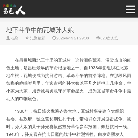
地下斗争中的瓦城孙大娘
老梁
汇聚精彩
2026/6/19 21:29:03
820次浏览
在昌邑城西北三十里的
瓦城村
，这片濒临荒滩、浸染热血的红
色土地，是昌邑最早的革命根据地之一。自1938年党组织在此落
地生根，瓦城便成为抗日游击、革命斗争的前沿阵地。在那段风雨
如晦的峥嵘岁月里，年逾古稀的孙大娘以平凡之躯担非凡使命，舍
小家为大家，用赤诚与勇敢守护革命星火，成为瓦城革命斗争中最
动人的巾帼底色。
1938年，抗日烽火燃遍齐鲁大地，瓦城村率先建立党组织，
县委、县政府、独立营长期驻扎于此，带领群众开展游击战争。彼
时，孙大娘的儿子孙光喜毅然投身革命参军报国，奔赴抗日一线。
1943年，孙光喜在抗击日寇的战斗中壮烈牺牲。白发送黑发人，