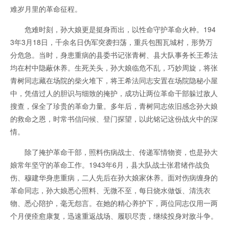
难岁月里的革命征程。
危难时刻，孙大娘更是挺身而出，以性命守护革命火种。194
3年3月18日，千余名日伪军突袭扫荡，重兵包围瓦城村，形势万
分危急。当时，身患重病的县委书记
张青树
、县大队事务长王希法
均在村中隐蔽休养。生死关头，孙大娘临危不乱，巧妙周旋，将张
青树同志藏在场院的柴火堆下，将
王希法
同志安置在场院隐秘小屋
中，凭借过人的胆识与细致的掩护，成功让两位革命干部躲过敌人
搜查，保全了珍贵的革命力量。多年后，青树同志依旧感念孙大娘
的救命之恩，时常书信问候、登门探望，以此铭记这份战火中的深
情。
除了掩护革命干部，照料伤病战士、传递军情物资，也是孙大
娘常年坚守的革命工作。1943年6月，县大队战士
张君绪
作战负
伤、穆建华身患重病，二人先后在孙大娘家休养。面对伤病缠身的
革命同志，孙大娘悉心照料、无微不至，每日烧水做饭、清洗衣
物、悉心陪护，毫无怨言。在她的精心养护下，两位同志仅用一两
个月便痊愈康复，迅速重返战场、履职尽责，继续投身对敌斗争。