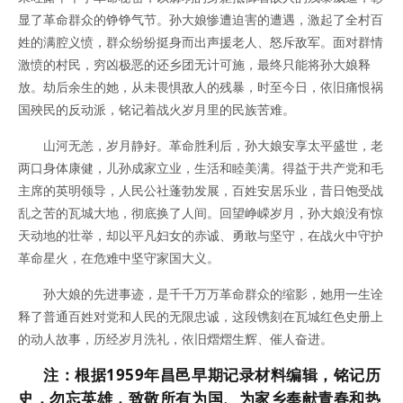
显了革命群众的铮铮气节。孙大娘惨遭迫害的遭遇，激起了全村百
姓的满腔义愤，群众纷纷挺身而出声援老人、怒斥敌军。面对群情
激愤的村民，穷凶极恶的还乡团无计可施，最终只能将孙大娘释
放。劫后余生的她，从未畏惧敌人的残暴，时至今日，依旧痛恨祸
国殃民的反动派，铭记着战火岁月里的民族苦难。
山河无恙，岁月静好。革命胜利后，孙大娘安享太平盛世，老
两口身体康健，儿孙成家立业，生活和睦美满。得益于共产党和毛
主席的英明领导，人民公社蓬勃发展，百姓安居乐业，昔日饱受战
乱之苦的瓦城大地，彻底换了人间。回望峥嵘岁月，孙大娘没有惊
天动地的壮举，却以平凡妇女的赤诚、勇敢与坚守，在战火中守护
革命星火，在危难中坚守家国大义。
孙大娘的先进事迹，是千千万万革命群众的缩影，她用一生诠
释了普通百姓对党和人民的无限忠诚，这段镌刻在瓦城红色史册上
的动人故事，历经岁月洗礼，依旧熠熠生辉、催人奋进。
注：根据1959年昌邑早期记录材料编辑，铭记历
史，勿忘英雄，致敬所有为国、为家乡奉献青春和热