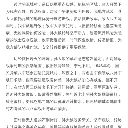
彼时的瓦城村，是日伪军重点扫荡、抢掠的区域，敌人频繁下
乡残害百姓、搜刮粮食，对敌斗争形势极为严峻。我地方武装、县
大队依托瓦城的地理优势开展游击战，灵活抗击敌军。敌人兵力薄
弱时，我军就地歼敌；敌军大举来犯时，队伍便转移至北部荒滩隐
蔽。无论局势如何凶险，孙大娘始终坚守后方，冒着流弹风险为隐
蔽的战士送水送饭，敌军撤退后第一时间探查敌情、传递情报，为
我方部队精准作战、安全转移提供了重要保障。
历经抗日烽火的淬炼，孙大娘的革命意志愈发坚定，面对解放
战争时期的反动迫害，依旧铁骨铮铮、宁死不屈。1946年冬，国
民党顽八军
还乡团
进犯瓦城村，深夜之中，两名匪军伪装成八路军
敲门求助，假意要进屋取暖休整。孙大娘起初心存戒备、拒不开
门，在对方再三伪装哀求下才开门接纳。进屋后，匪军原形毕露，
逼迫孙大娘做饭，饭后骤然翻脸，将年近七十的孙大娘捆绑吊打，
肆意鞭打，更残忍地向她的口鼻灌注辣椒水，用尽酷刑威逼她供出
村内隐藏的八路军战士与革命物资。
面对惨无人道的严刑拷打，孙大娘咬紧牙关、坚守底线，始终
未吐露半个字革命秘密，以孱弱的身躯抵御着敌人的残暴威逼，彰