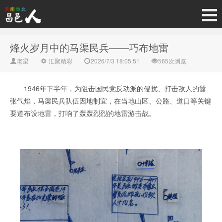
烽火岁月中的马渠民兵——巧布地雷
老梁
汇聚精彩
2026/7/3 18:05:51
565次浏览
1946年下半年，为阻击国民党反动派的侵扰、打击敌人的嚣
张气焰，马渠民兵队伍因地制宜，在当地山区、公路、道口等关键
要道布设地雷，打响了轰轰烈烈的地雷游击战。