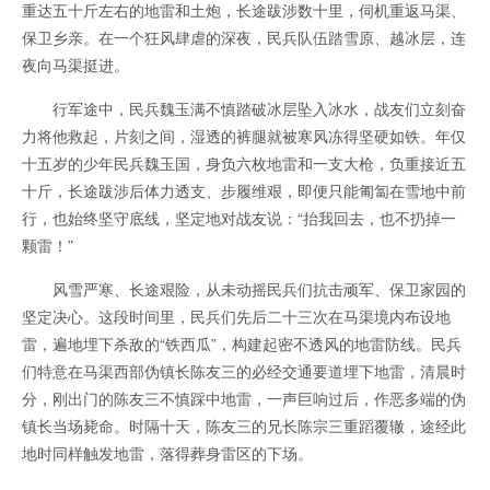
重达五十斤左右的地雷和土炮，长途跋涉数十里，伺机重返马渠、
保卫乡亲。在一个狂风肆虐的深夜，民兵队伍踏雪原、越冰层，连
夜向马渠挺进。
行军途中，民兵魏玉满不慎踏破冰层坠入冰水，战友们立刻奋
力将他救起，片刻之间，湿透的裤腿就被寒风冻得坚硬如铁。年仅
十五岁的少年民兵魏玉国，身负六枚地雷和一支大枪，负重接近五
十斤，长途跋涉后体力透支、步履维艰，即便只能匍匐在雪地中前
行，也始终坚守底线，坚定地对战友说：“抬我回去，也不扔掉一
颗雷！”
风雪严寒、长途艰险，从未动摇民兵们抗击顽军、保卫家园的
坚定决心。这段时间里，民兵们先后二十三次在马渠境内布设地
雷，遍地埋下杀敌的“铁西瓜”，构建起密不透风的地雷防线。民兵
们特意在马渠西部伪镇长陈友三的必经交通要道埋下地雷，清晨时
分，刚出门的陈友三不慎踩中地雷，一声巨响过后，作恶多端的伪
镇长当场毙命。时隔十天，陈友三的兄长陈宗三重蹈覆辙，途经此
地时同样触发地雷，落得葬身雷区的下场。