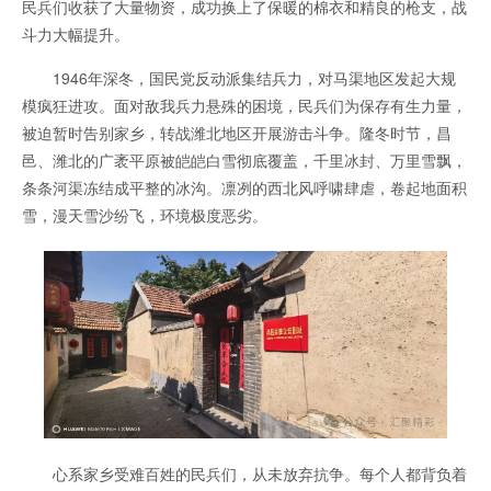
民兵们收获了大量物资，成功换上了保暖的棉衣和精良的枪支，战
斗力大幅提升。
1946年深冬，国民党反动派集结兵力，对马渠地区发起大规
模疯狂进攻。面对敌我兵力悬殊的困境，民兵们为保存有生力量，
被迫暂时告别家乡，转战潍北地区开展游击斗争。隆冬时节，昌
邑、潍北的广袤平原被皑皑白雪彻底覆盖，千里冰封、万里雪飘，
条条河渠冻结成平整的冰沟。凛冽的西北风呼啸肆虐，卷起地面积
雪，漫天雪沙纷飞，环境极度恶劣。
心系家乡受难百姓的民兵们，从未放弃抗争。每个人都背负着