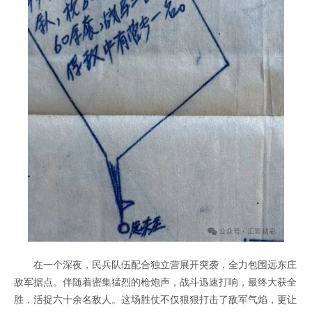
在一个深夜，民兵队伍配合独立营展开突袭，全力包围远东庄
敌军据点。伴随着密集猛烈的枪炮声，战斗迅速打响，最终大获全
胜，活捉六十余名敌人。这场胜仗不仅狠狠打击了敌军气焰，更让