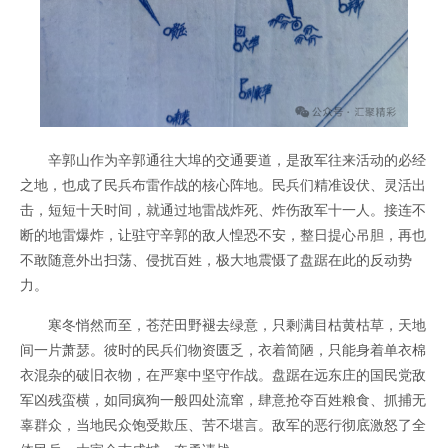
辛郭山作为辛郭通往大埠的交通要道，是敌军往来活动的必经
之地，也成了民兵布雷作战的核心阵地。民兵们精准设伏、灵活出
击，短短十天时间，就通过地雷战炸死、炸伤敌军十一人。接连不
断的地雷爆炸，让驻守辛郭的敌人惶恐不安，整日提心吊胆，再也
不敢随意外出扫荡、侵扰百姓，极大地震慑了盘踞在此的反动势
力。
寒冬悄然而至，苍茫田野褪去绿意，只剩满目枯黄枯草，天地
间一片萧瑟。彼时的民兵们物资匮乏，衣着简陋，只能身着单衣棉
衣混杂的破旧衣物，在严寒中坚守作战。盘踞在远东庄的国民党敌
军凶残蛮横，如同疯狗一般四处流窜，肆意抢夺百姓粮食、抓捕无
辜群众，当地民众饱受欺压、苦不堪言。敌军的恶行彻底激怒了全