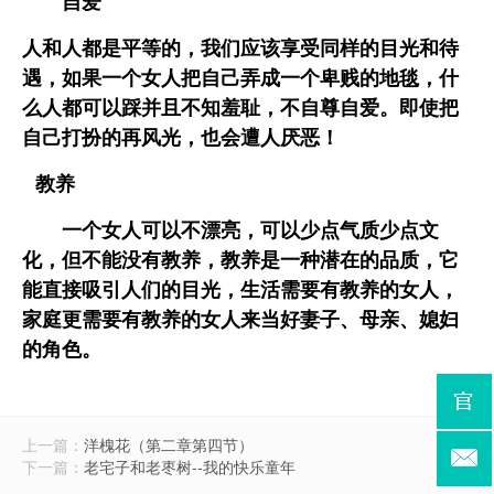
自爱
人和人都是平等的，我们应该享受同样的目光和待
遇，如果一个女人把自己弄成一个卑贱的地毯，什
么人都可以踩并且不知羞耻，不自尊自爱。即使把
自己打扮的再风光，也会遭人厌恶！ ­
教养
一个女人可以不漂亮，可以少点气质少点文
化，但不能没有教养，教养是一种潜在的品质，它
能直接吸引人们的目光，生活需要有教养的女人，
家庭更需要有教养的女人来当好妻子、母亲、媳妇
的角色。 ­
上一篇：
洋槐花（第二章第四节）
下一篇：
老宅子和老枣树--我的快乐童年