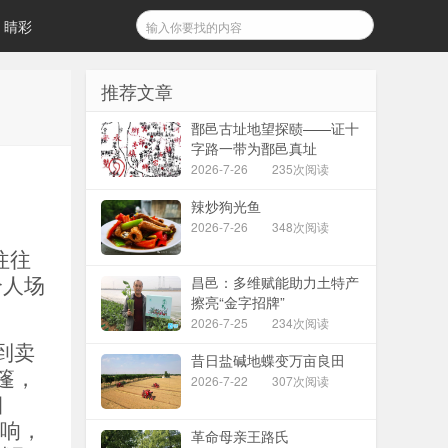
睛彩
推荐文章
鄑邑古址地望探赜——证十
字路一带为鄑邑真址
2026-7-26
235次阅读
辣炒狗光鱼
2026-7-26
348次阅读
往往
昌邑：多维赋能助力土特产
个人场
擦亮“金字招牌”
2026-7-25
234次阅读
到卖
昔日盐碱地蝶变万亩良田
篷，
2026-7-22
307次阅读
烟
音响，
革命母亲王路氏