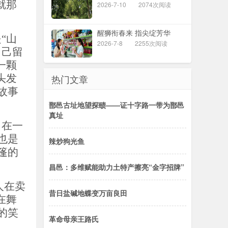
就那
2026-7-10
2074次阅读
醒狮衔春来 指尖绽芳华
“山
2026-7-8
2255次阅读
自己留
一颗
热门文章
头发
故事
鄑邑古址地望探赜——证十字路一带为鄑邑
真址
，在一
也是
辣炒狗光鱼
篷的
昌邑：多维赋能助力土特产擦亮“金字招牌”
人在卖
昔日盐碱地蝶变万亩良田
在舞
的笑
革命母亲王路氏