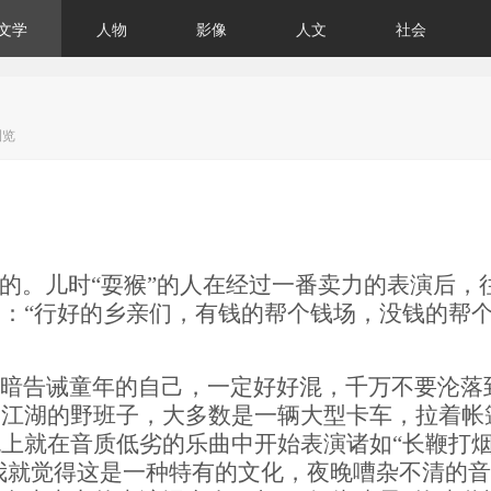
文学
人物
影像
人文
社会
浏览
的。儿时“耍猴”的人在经过一番卖力的表演后，
：“行好的乡亲们，有钱的帮个钱场，没钱的帮
暗告诫童年的自己，一定好好混，千万不要沦落
闯江湖的野班子，大多数是一辆大型卡车，拉着帐
上就在音质低劣的乐曲中开始表演诸如“长鞭打
，我就觉得这是一种特有的文化，夜晚嘈杂不清的