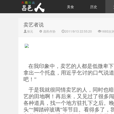
美食
历史
卖艺者说
张元
昌邑作协
2011/9/13 22:55:20
1693次
在我印象中，卖艺的人都是低微卑下
拿出一个托盘，用近乎乞讨的口气说道
吧！”
于是我就很同情卖艺的人，同时也暗
艺的田地啊！再后来，又见过了很多
各种道具，找一个地方驻扎下之后。晚
头”“脚踏碎玻璃”等节目。看得多了