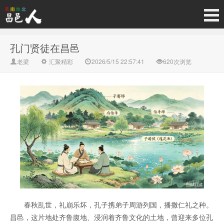
孔门贤徒在昌邑
老梁
汇聚精彩
2026/5/15 22:57:41
620次浏览
春秋乱世，礼崩乐坏，孔子携弟子周游列国，播撒仁礼之种。
昌邑，这片地处齐鲁腹地、浸润着齐鲁文化的土地，曾迎来多位孔