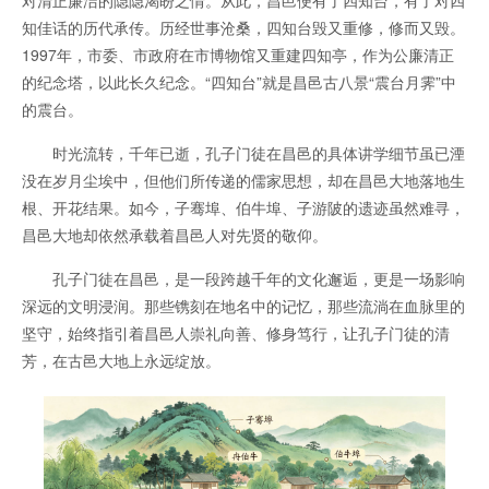
对清正廉洁的隐隐渴盼之情。从此，昌邑便有了四知台，有了对四
知佳话的历代承传。历经世事沧桑，四知台毁又重修，修而又毁。
1997年，市委、市政府在市博物馆又重建四知亭，作为公廉清正
的纪念塔，以此长久纪念。“四知台”就是昌邑古八景“震台月霁”中
的震台。
时光流转，千年已逝，孔子门徒在昌邑的具体讲学细节虽已湮
没在岁月尘埃中，但他们所传递的儒家思想，却在昌邑大地落地生
根、开花结果。如今，子骞埠、伯牛埠、子游陂的遗迹虽然难寻，
昌邑大地却依然承载着昌邑人对先贤的敬仰。
孔子门徒在昌邑，是一段跨越千年的文化邂逅，更是一场影响
深远的文明浸润。那些镌刻在地名中的记忆，那些流淌在血脉里的
坚守，始终指引着昌邑人崇礼向善、修身笃行，让孔子门徒的清
芳，在古邑大地上永远绽放。