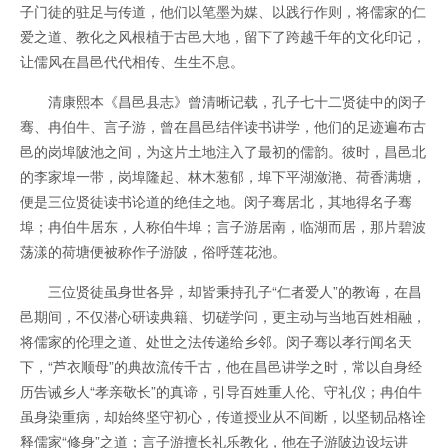
子门徒的驻足与传道，他们以笔墨为媒、以践行作则，将儒家的仁
爱之道、教化之风根植于古邑大地，留下了跨越千年的文化印记，
让儒风在昌邑代代相传、生生不息。
清康熙本《昌邑县志》曾清晰记载，孔子七十二贤徒中的闵子
骞、冉伯牛、言子游，曾在昌邑结伴读书讲学，他们的足迹遍布古
邑的岗埠陂池之间，为这片土地注入了最初的儒韵。彼时，昌邑北
的李家埠一带，岗埠隆起、林木葱郁，埠下平湖潋滟、荷香满塘，
便是三位贤徒读书论道的绝佳之地。闵子骞居北，其地得名子骞
埠；冉伯牛居东，人称伯牛埠；言子游居南，临湖而居，那片碧波
荡漾的荷塘便被称作子游陂，俗呼莲花池。
三位贤徒虽身世各异，却皆秉持孔子“仁者爱人”的教诲，在昌
邑期间，不仅潜心研读典籍、切磋学问，更主动与当地百姓相融，
将儒家的伦理之道、处世之法传递给乡邻。闵子骞以孝行闻名天
下，“芦衣顺母”的典故流传千古，他在昌邑讲学之时，常以自身经
历告诫乡人“孝亲敬长”的真谛，引导百姓重人伦、守礼仪；冉伯牛
虽身染重病，却始终坚守初心，传道授业从不间断，以坚韧品格诠
释儒家“修身”之道；言子游擅长礼乐教化，他在子游陂边设坛讲