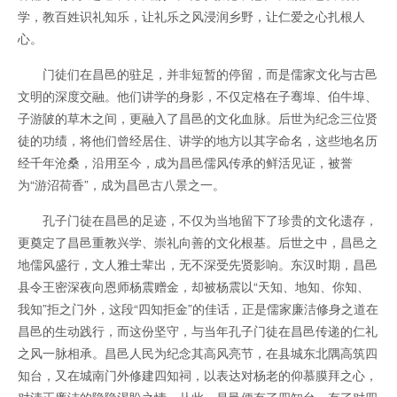
学，教百姓识礼知乐，让礼乐之风浸润乡野，让仁爱之心扎根人
心。
门徒们在昌邑的驻足，并非短暂的停留，而是儒家文化与古邑
文明的深度交融。他们讲学的身影，不仅定格在子骞埠、伯牛埠、
子游陂的草木之间，更融入了昌邑的文化血脉。后世为纪念三位贤
徒的功绩，将他们曾经居住、讲学的地方以其字命名，这些地名历
经千年沧桑，沿用至今，成为昌邑儒风传承的鲜活见证，被誉
为“游沼荷香”，成为昌邑古八景之一。
孔子门徒在昌邑的足迹，不仅为当地留下了珍贵的文化遗存，
更奠定了昌邑重教兴学、崇礼向善的文化根基。后世之中，昌邑之
地儒风盛行，文人雅士辈出，无不深受先贤影响。东汉时期，昌邑
县令王密深夜向恩师杨震赠金，却被杨震以“天知、地知、你知、
我知”拒之门外，这段“四知拒金”的佳话，正是儒家廉洁修身之道在
昌邑的生动践行，而这份坚守，与当年孔子门徒在昌邑传递的仁礼
之风一脉相承。昌邑人民为纪念其高风亮节，在县城东北隅高筑四
知台，又在城南门外修建四知祠，以表达对杨老的仰慕膜拜之心，