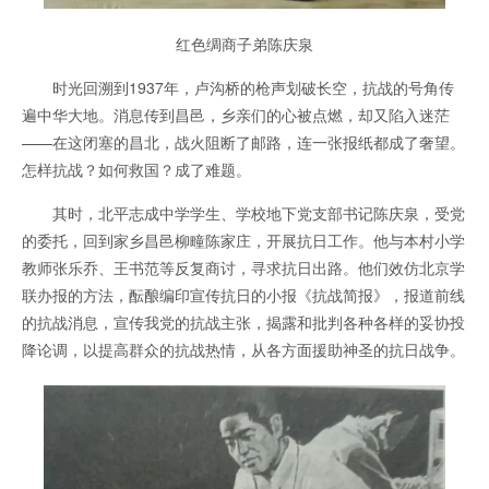
红色绸商子弟
陈庆泉
时光回溯到1937年，卢沟桥的枪声划破长空，抗战的号角传
遍中华大地。消息传到昌邑，乡亲们的心被点燃，却又陷入迷茫
——在这闭塞的昌北，战火阻断了邮路，连一张报纸都成了奢望。
怎样抗战？如何救国？成了难题。
其时，北平志成中学学生、学校地下党支部书记陈庆泉，受党
的委托，回到家乡昌邑柳疃陈家庄，开展抗日工作。他与本村小学
教师张乐乔、王书范等反复商讨，寻求抗日出路。他们效仿北京学
联办报的方法，酝酿编印宣传抗日的小报《抗战简报》，报道前线
的抗战消息，宣传我党的抗战主张，揭露和批判各种各样的妥协投
降论调，以提高群众的抗战热情，从各方面援助神圣的抗日战争。