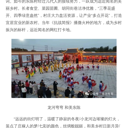
词。如今的东陈村经过几代人的接续努力，一跃成为远近闻名的美
丽乡村。长者食堂、菜园苗圃、胡同街巷洁净优雅，“三季花盛
开、四季绿意盎然”，村庄大力盘活资源，让产业“多点开花”，打造
宜居宜业的新农村。当年《抗战简报》播撒火种的地方，成为乡村
振兴的标杆，远近闻名的网红打卡地。
龙河弯弯 和美东陈
“远远的街灯明了，温暖了静寂的冬夜/小龙河边璀璨的灯火，
装点了庄稼人的梦/七彩的颜色，丝绸般靓丽，和美乡村日新月异/