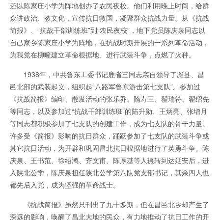
还以陈家庄小学为阵地创办了农民夜校。他们利用晚上时间，给群
众讲政治、教文化，宣传抗日救国，凝聚群众抗战力量。从《抗战
简报》、“抗战干部训练班”到“农民夜校”，地下党员陈庆泉同志以
自己家乡陈家庄小学为阵地，在抗战时期开展的一系列革命活动，
为我党在柳疃建立革命根据地、进行武装斗争，点燃了火种。
1938年，中共鲁东工委书记鹿省三同志亲自领导了潍县、昌
邑北部的武装起义，组织起“八路军鲁东游击第七支队”。参加过
《抗战简报》编印、散发活动的张乐乔、隋寿三、翟瑞符、翟绍先
等同志，以及参加过“抗战干部训练班”的陆升勋、王炳亮、张增月
等同志都积极参加了七支队的创建工作，成为七支队的骨干力量。
许多受《简报》影响的抗日群众，踊跃参加了七支队的武装斗争或
其它抗日活动，为开辟和巩固昌北抗日根据地进行了英勇斗争。陈
庆泉、王书范、徐绍鸿、齐文甫、陈厚基等人辗转到达延安后，进
入陕北公学，陈庆泉担任陕北公学第八队党支部书记，其余四人也
都先后入党，成为坚强的革命战士。
《抗战简报》虽然只刊出了九十多期，但在昌邑北乡却产生了
深远的影响，唤醒了昌北大地的民众，有力地推动了抗日工作的开