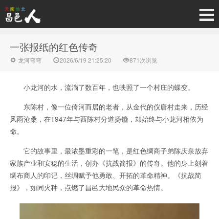
一张报纸的红色传奇
龙河弯弯
2026/6/19 21:25:20
871次浏览
小龙河的水，流淌了数百年，也映照了一个村庄的蝶变。
东陈村，像一位倚河而居的老者，从金代的仪唐村走来，历经
风雨沧桑，在1947年与西陈村分道扬镳，却始终与小龙河相依为
命。
它的故事里，最浓墨重彩的一笔，是红色绸商子弟陈庆泉放弃
家族产业和安稳的生活，创办《抗战简报》的传奇。他的身上刻着
绸布商人的印记，丝绸赋予他勇敢、开拓的革命精神。《抗战简
报》，如同火种，点燃了昌邑大地民众的革命热情。