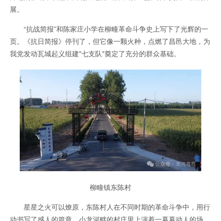
展。
“抗战简报”和陈家庄小学在柳疃革命斗争史上写下了光辉的一
页。《抗日简报》停刊了，但它像一颗火种，点燃了昌邑大地，为
我党发动瓦城起义组建"七支队"奠定了充分的群众基础。
柳疃镇东陈村
星星之火可以燎原，东陈村人在不同时期的革命斗争中，用行
动书写了感人的篇章。小龙河畔的村庄里上演着一幕幕动人的场