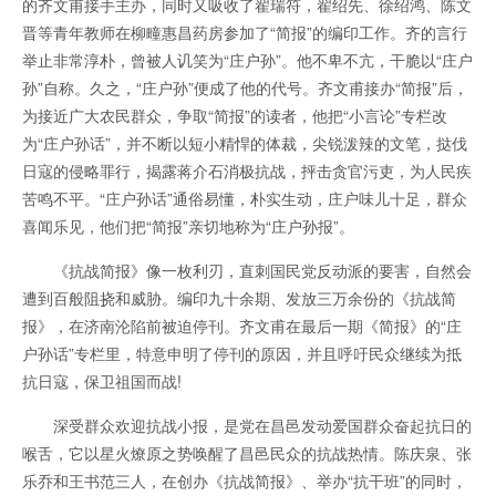
的齐文甫接手主办，同时又吸收了翟瑞符，翟绍先、徐绍鸿、陈文
晋等青年教师在柳疃惠昌药房参加了“简报”的编印工作。齐的言行
举止非常淳朴，曾被人讥笑为“庄户孙”。他不卑不亢，干脆以“庄户
孙”自称。久之，“庄户孙”便成了他的代号。齐文甫接办“简报”后，
为接近广大农民群众，争取“简报”的读者，他把“小言论”专栏改
为“庄户孙话”，并不断以短小精悍的体裁，尖锐泼辣的文笔，挞伐
日寇的侵略罪行，揭露蒋介石消极抗战，抨击贪官污吏，为人民疾
苦鸣不平。“庄户孙话”通俗易懂，朴实生动，庄户味儿十足，群众
喜闻乐见，他们把“简报”亲切地称为“庄户孙报”。
《抗战简报》像一枚利刃，直刺国民党反动派的要害，自然会
遭到百般阻挠和威胁。编印九十余期、发放三万余份的《抗战简
报》，在济南沦陷前被迫停刊。齐文甫在最后一期《简报》的“庄
户孙话”专栏里，特意申明了停刊的原因，并且呼吁民众继续为抵
抗日寇，保卫祖国而战!
深受群众欢迎抗战小报，是党在昌邑发动爱国群众奋起抗日的
喉舌，它以星火燎原之势唤醒了昌邑民众的抗战热情。陈庆泉、张
乐乔和王书范三人，在创办《抗战简报》、举办“抗干班”的同时，