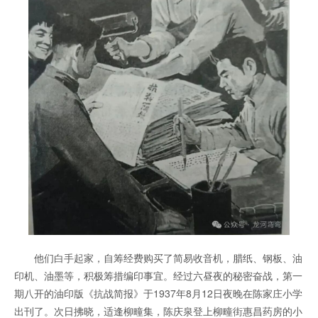
他们白手起家，自筹经费购买了简易收音机，腊纸、钢板、油
印机、油墨等，积极筹措编印事宜。经过六昼夜的秘密奋战，第一
期八开的油印版《抗战简报》于1937年8月12日夜晚在陈家庄小学
出刊了。次日拂晓，适逢柳疃集，陈庆泉登上柳疃街惠昌药房的小