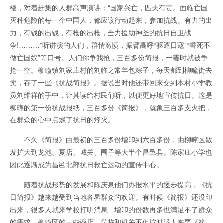
楼，对着赶集的人群高声演讲：“国家兴亡，匹夫有责。面临亡国
灭种危险的每一个中国人，都应该行动起来，参加抗战。有力的出
力，有钱的出钱，有枪的出枪，全力援助神圣的抗日自卫战
争!………”听讲演的人们，群情激愤，振臂高呼“驱逐日寇”“誓死不
做亡国奴”等口号。人们你争我抢，三百多份简报，一霎时就被争
抢一空。柳疃镇刘家庄村的刘临之常年包粽子，每天都到柳疃街去
卖，存了一些《抗战简报》。据说当时他还带回来交到本村小学教
员刘维祥的手中，让其读给村民们听，以便更好地宣传抗日。这是
柳疃的第一份抗战报纸，三百多份《简报》，就象三百多支火把，
在群众的心中点燃了抗日的烽火。
不久《简报》由最初的三百多份增印到六百多份，由柳疃区散
发扩大到龙池、夏店、城关、围子等大半个昌邑县。陈家庄小学也
因此逐渐成为昌邑北部抗日救亡运动的宣传中心。
随着抗战形势的发展和陈庆泉他们办报水平的逐步提高，《抗
日简报》越来越受到当地各界群众的欢迎。有时候《简报》还没印
出来，很多人就来学校打听消息，增印的份数再多也满足不了群众
的需求。柳疃区的一些商店、学校和机关不但按时派人来要《简