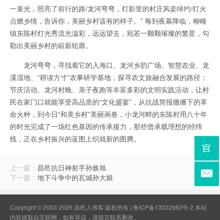
一束光，照亮了前行的路/龙河弯弯，灯影里的村庄风姿绰约/灯火
点燃乡情，告诉你，美丽乡村该有的样子。” 每到夜幕降临，柳疃
镇东陈村灯光秀流光溢彩，远远望去，宛若一颗颗璀璨的繁星，勾
勒出美丽乡村的崭新轮廓。
龙河弯弯，寻找着它的入海口。龙河乡韵广场、智慧农业、龙
溪湿地、“耕读方寸”农事研学基地，探寻农文旅融合发展的路径；
节庆活动、龙河村晚、亲子夜跑等丰富多彩的文明实践活动，让村
民在家门口就能享受高品质的“文化盛宴”，从抗战简报撒播下的革
命火种，到今日“和美乡村”美丽画卷，小龙河畔的东陈村用八十年
的时光完成了一场红色基因的传承接力，那些曾承载理想的经纬
线，正在乡村振兴的蓝图上织就新的图腾。
上一篇：
昌邑抗日神射手孙焕旭
下一篇：
地下斗争中的瓦城孙大娘
Copyright © 2003-2026 昌邑人博客 版权所有 |
鲁ICP备13022983号-2
本站
内容抓取自互联网，如有异议，请
留言联系
删改。