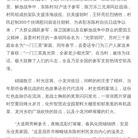
景。解放战争中，东陈村32户送子参军，陈万乐三兄弟同赴战场，
村民组成担架队支援淮海战役。抗美援朝时，王怀亮壮烈牺牲，村
民赶制300个丝绸慰问袋送往朝鲜。为表彰东陈村自抗日战争以
来，广大群众踊跃参军，保卫国家以及在解放战争中群众的爱国主
义精神，县委对村庄的一条胡同命名为："光荣胡同"。另对三个家
庭命名为"一门三英"家庭。同年春节，县委还专门为三户人家送来
了春联："一门三英真光荣，全家老少都光荣"。在当时，被传为佳
话。极大鼓舞了人们的斗志，全县乃至全国的参军支前热情空前高
涨。
硝烟散尽，时光荏苒。小龙河依旧，河畔的村庄变了模样。当
年那些奋勇抗战的红色故事还在代代流传，村史馆档案墙上，这份
红色血脉仍在流淌，老战士胸前的奖章闪闪发光，一张张图片穿越
时空重回烽火岁月，化作智慧农业园塑料大棚里郁郁葱葱的有机蔬
菜、龙河乡韵广场欢快的鼓点，以及小龙河畔璀璨的灯火。
“大道两旁树参天，夜晚流彩灯璀璨。春风化雨铺锦绣，安居
乐业美家园。”这是昌邑市柳疃镇东陈村村民发自内心的溢美之